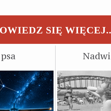
OWIEDZ SIĘ WIĘCEJ..
 psa
Nadwiś