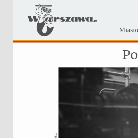
Miast
Po