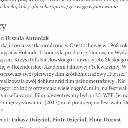
ichaelu, który zda sobie sprawę ze swego wyobcowania.
cy
er:
Urszula Antoniak
rka i scenarzystka urodzona w Częstochowie w 1968 rok
ająca w Holandii. Ukończyła produkcję filmową na Wydzia
zji im. Krzysztofa Kieślowskiego Uniwersytetu Śląskiego 
rię w Holenderskiej Akademii Filmowej i Telewizyjnej. W
serowała swój pierwszy film krótkometrażowy „Fietser”
realizowała swój debiutancki film pełnometrażowy „Nic
tego”, za który otrzymała wiele nagród, m.in. na festiwal
ym w Locarno. Film prezentowany był na 25. WFF. Jej n
„Pomiędzy słowami” (2017) miał premierę na festiwalu 
o.
cent:
Łukasz Dzięcioł, Piotr Dzięcioł, Floor Onrust