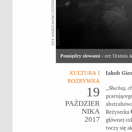
F
O
T
.
W
A
R
S
Z
A
W
S
K
I
F
E
S
T
I
W
A
L
F
I
L
M
O
W
Y
Pomiędzy słowami
– reż. Urszula 
KULTURA I
Jakub Gier
ROZRYWKA
19
„
Słuchaj, c
pracującego
PAŹDZIER
abstrahowa
NIKA
Reżyserka
2017
głównej ro
toczy się a