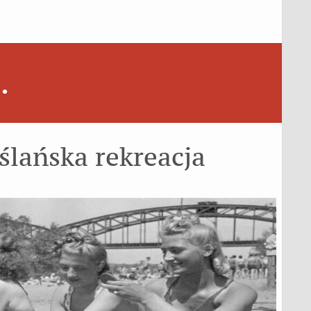
.
lańska rekreacja