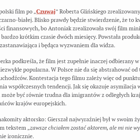
polski film po „
Czuwaj
” Roberta Glińskiego zrealizowan
zarno-białej. Blisko prawdy będzie stwierdzenie, że to k
ci finansowych, bo Antoniak zrealizowała swój film mi
 bardzo krótkim czasie dwóch miesięcy. Powstała produk
zastanawiająca i będąca wyzwaniem dla widza.
rka podkreśla, że film jest zupełnie inaczej odbierany w
niezwykle popularna. W Polsce nie da się abstrahować od
 uchodźców. Kontestacja tego filmu zależy więc od punkt
ania współczesnych tendencji. Jak się okazuje asymilacja
 może być równie trudna dla imigrantów z odległych krajó
ańców krajów europejskich.
nakomity aktorsko: Gierszał najwyraźniej był w swoim ży
m tekstem „
zawsze chciałem zostać aktorem, ale mi nie wy
ie ironicznie.