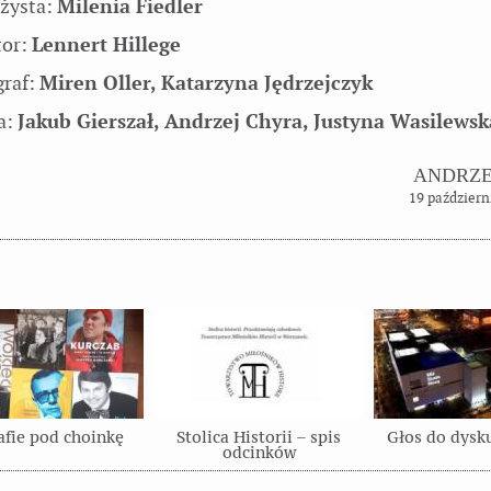
żysta:
Milenia Fiedler
tor:
Lennert Hillege
graf:
Miren Oller, Katarzyna Jędrzejczyk
a:
Jakub Gierszał, Andrzej Chyra, Justyna Wasilewsk
ANDRZE
19 październ
afie pod choinkę
Stolica Historii – spis
Głos do dysk
odcinków