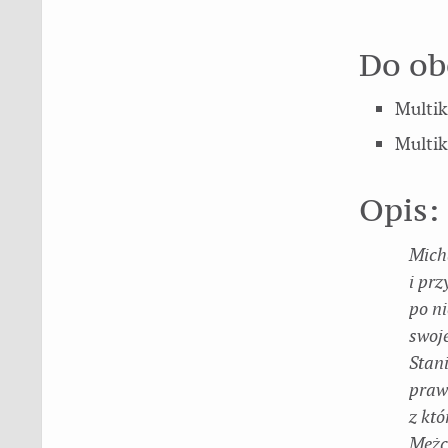
Do obe
Multik
Multik
Opis:
Micha
i prz
po ni
swoje
Stan
prawd
z któ
Mężc