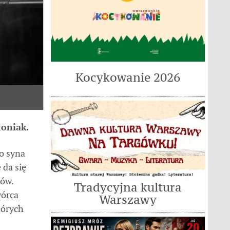
Kocykowanie 2026
toniak.
do syna
 da się
ców.
Tradycyjna kultura
wórca
Warszawy
tórych