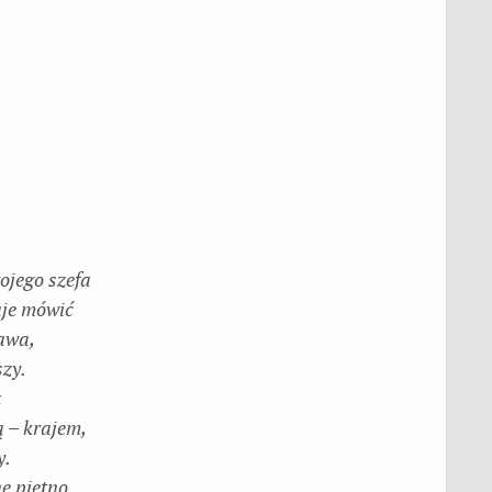
wojego szefa
aje mówić
ława,
szy.
ż
ą – krajem,
y.
e piętno