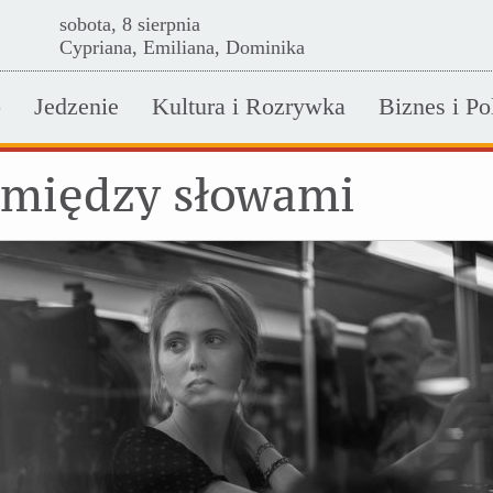
sobota, 8 sierpnia
Cypriana, Emiliana, Dominika
o
Jedzenie
Kultura i Rozrywka
Biznes i Po
między słowami