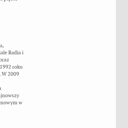
u,
le Radia i
oraz
 1992 roku
. W 2009
u
ajnowszy
filmowym w