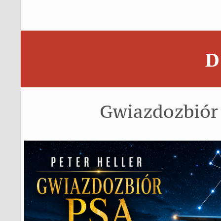
D
Gwiazdozbiór