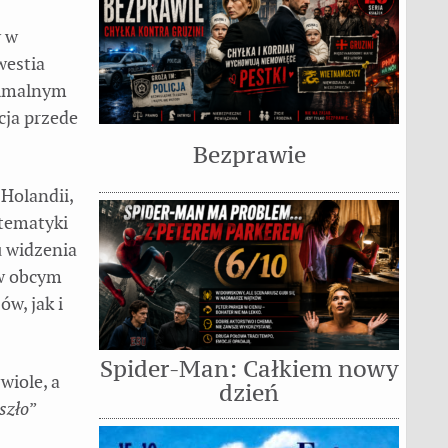
y w
westia
nimalnym
cja przede
Bezprawie
 Holandii,
 tematyki
u widzenia
 w obcym
w, jak i
Spider-Man: Całkiem nowy
wiole, a
dzień
szło
”