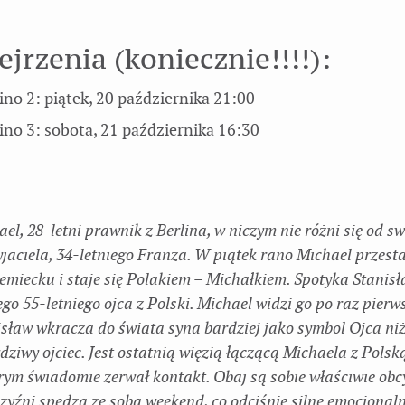
jrzenia (koniecznie!!!!):
ino 2: piątek, 20 października 21:00
ino 3: sobota, 21 października 16:30
el, 28-letni prawnik z Berlina, w niczym nie różni się od s
yjaciela, 34-letniego Franza. W piątek rano Michael przest
emiecku i staje się Polakiem – Michałkiem. Spotyka Stanis
go 55-letniego ojca z Polski. Michael widzi go po raz pierw
isław wkracza do świata syna bardziej jako symbol Ojca ni
ziwy ojciec. Jest ostatnią więzią łączącą Michaela z Polsk
rym świadomie zerwał kontakt. Obaj są sobie właściwie obc
zyźni spędzą ze sobą weekend, co odciśnie silne emocjonaln