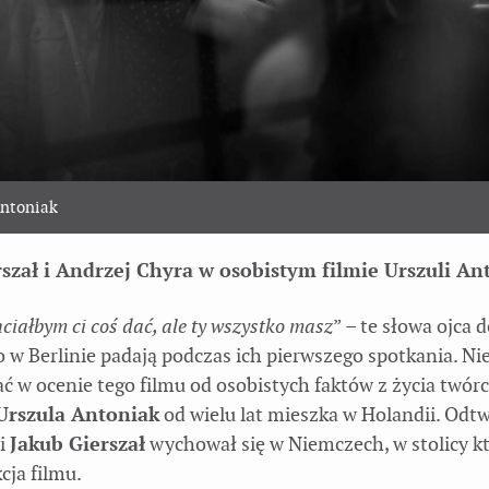
Antoniak
szał i Andrzej Chyra w osobistym filmie Urszuli An
hciałbym ci coś dać, ale ty wszystko masz
” – te słowa ojca 
 w Berlinie padają podczas ich pierwszego spotkania. Nie
ć w ocenie tego filmu od osobistych faktów z życia twór
Urszula Antoniak
od wielu lat mieszka w Holandii. Odt
li
Jakub Gierszał
wychował się w Niemczech, w stolicy k
kcja filmu.