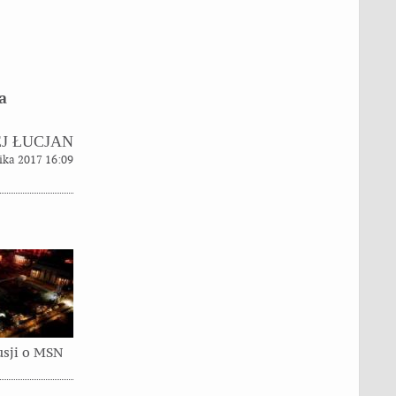
a
J ŁUCJAN
ika 2017 16:09
usji o MSN