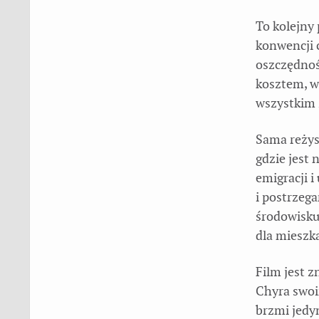
To kolejny 
konwencji c
oszczędnoś
kosztem, w
wszystkim 
Sama reżyse
gdzie jest 
emigracji i
i postrzeg
środowisku
dla mieszk
Film jest z
Chyra swoi
brzmi jedyn