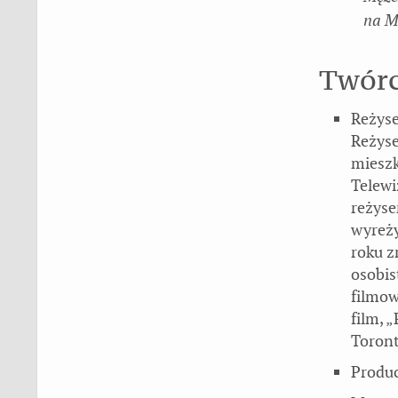
na M
Twór
Reżys
Reżyse
mieszk
Telewi
reżyse
wyreży
roku z
osobis
filmow
film, 
Toront
Produ