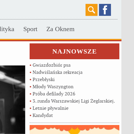
lityka
Sport
Za Oknem
NAJNOWSZE
▪
Gwiazdozbiór psa
▪
Nadwiślańska rekreacja
▪
Przebłyski
▪
Młody Waszyngton
▪
Próba defilady 2026
▪
3. runda Warszawskiej Ligi Żeglarskiej.
▪
Letnie pływalnie
▪
Kandydat