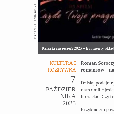
FOT. ANNA JANKOWSKA
Książki na jesień 2023
– fragmenty okła
KULTURA I
Roman Soroczyń
ROZRYWKA
romansów – na
7
Dzisiaj podejmuj
PAŹDZIER
nam umilić jesi
NIKA
literackie. Czy 
2023
Przykładem powie