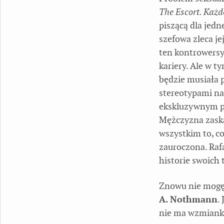
The Escort. Każd
piszącą dla jedn
szefowa zleca je
ten kontrowersy
kariery. Ale w t
będzie musiała 
stereotypami na
ekskluzywnym pł
Mężczyzna zaskak
wszystkim to, co
zauroczona. Rafa
historie swoich 
Znowu nie mogę z
A. Nothmann
.
nie ma wzmianki