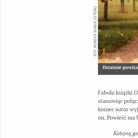
FOT. ROMAN SOROCZYŃSKI
Ostatnie powita
Fabuła książki
O
stanowiąc połącz
koniec autor wyj
on. Powieść ma 
Kolejną g