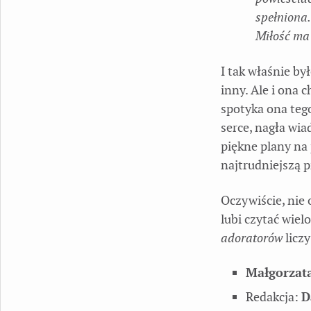
spełniona.
Miłość ma 
I tak właśnie b
inny. Ale i ona 
spotyka ona teg
serce, nagła wi
piękne plany na 
najtrudniejszą 
Oczywiście, nie 
lubi czytać wie
adoratorów
liczy
Małgorzat
Redakcja:
D