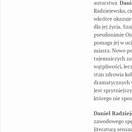
autorstwa
Dani
Radziejewska, ci
wkrótce okazuje
dla jej życia. 
pseudonimie Ojc
pomaga jej w uc
miasta. Nowo po
tajemniczych za
wątpliwości, lec
stan zdrowia ko
dramatycznych w
jest sprytniejsz
którego nie spo
Daniel Radziej
zawodowego spędzi
literaturą sensa