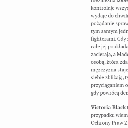
niezależna kobie
kontroluje wszys
wydaje do chwil
pożądanie sprawi
tym samym jedną
fighterami. Gdy 
całe jej poukład
zacierają, a Mad
osobą, która zda
mężczyzna staje 
siebie zbliżają,
przyciąganiem ok
gdy powrócą dem
Victoria Black
przypadku wiemy
Ochrony Praw Zw