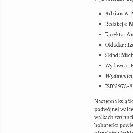
Adrian A.
Redakcja:
M
Korekta:
An
Okładka:
Iz
Skład:
Mich
Wydawca:
W
Wydawnict
ISBN 978-8
Następna książk
podwójnej walce
walkach
stricte
f
bohaterka powie