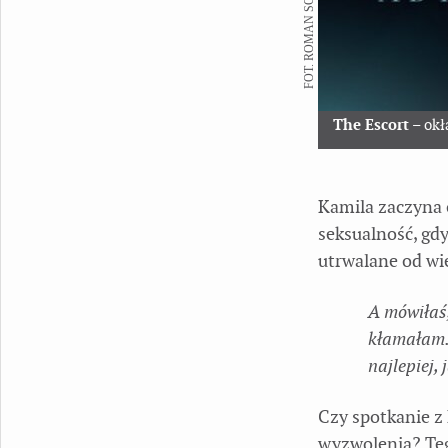
FOT. ROMAN SOROCZYŃSKI
The Escort
– okł
Kamila zaczyna 
seksualność, gd
utrwalane od wi
A mówiłaś
kłamałam.
najlepiej, 
Czy spotkanie z
wyzwolenia? Tego