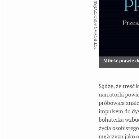
FOT. ROMAN SOROCZYŃSKI
Miłość prawie 
Sądzę, że treść 
narratorki powi
próbowała znaleź
impulsem do dys
bohaterka wzbud
życia osobisteg
mężczyzn jako ob