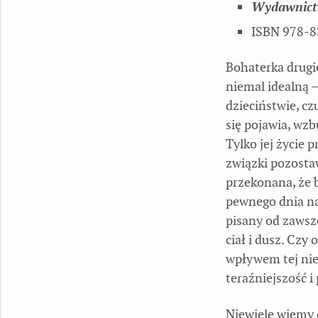
Wydawnict
ISBN 978-8
Bohaterka drugie
niemal idealną 
dzieciństwie, cz
się pojawia, wzb
Tylko jej życie 
związki pozostaw
przekonana, że 
pewnego dnia na 
pisany od zawsze
ciał i dusz. Czy 
wpływem tej niem
teraźniejszość i
Niewiele wiemy 