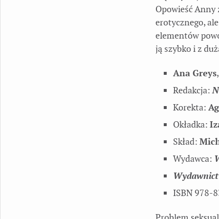
Opowieść Anny z
erotycznego, al
elementów powodu
ją szybko i z du
Ana Greys
Redakcja:
N
Korekta:
Ag
Okładka:
Iz
Skład:
Mich
Wydawca:
W
Wydawnict
ISBN 978-8
Problem seksualn