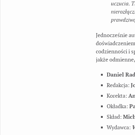
uczucia. T
nierozłącz
prawdziwą
Jednocześnie au
doświadczeniem,
codzienności i s
jakże odmienne, 
Daniel Rad
Redakcja:
J
Korekta:
An
Okładka:
P
Skład:
Mich
Wydawca:
W