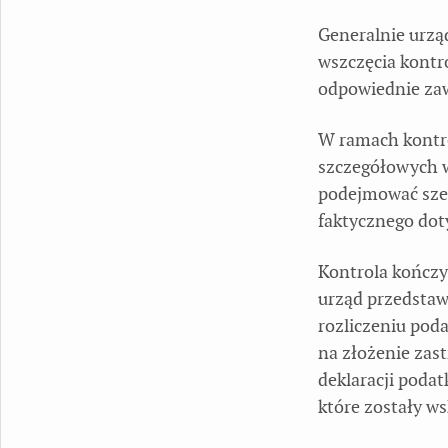
Generalnie urzą
wszczęcia kontro
odpowiednie za
W ramach kontro
szczegółowych 
podejmować szer
faktycznego dot
Kontrola kończy
urząd przedstaw
rozliczeniu pod
na złożenie zas
deklaracji podat
które zostały w