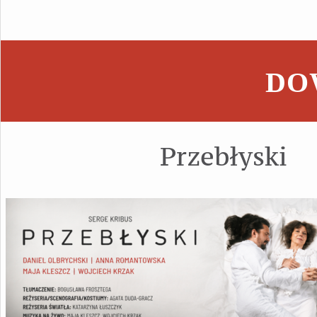
DOW
Przebłyski