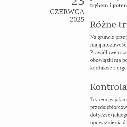
23
trybem i pote
CZERWCA
2025
Różne tr
Na gruncie prze
mają możliwość 
Prawidłowe rozr
obowiązki ma pod
kontakcie z org
Kontrol
Trybem, w jakim
przedsiębiorców,
dotyczyć (jakieg
upoważnienia do