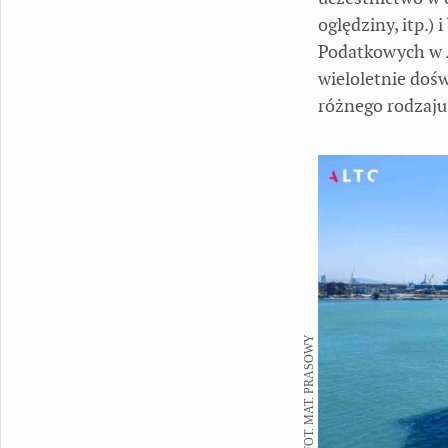
oględziny, itp.)
Podatkowych w A
wieloletnie doś
różnego rodzaju
FOT. MAT. PRASOWY