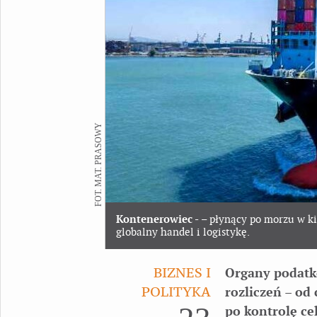
FOT. MAT. PRASOWY
Kontenerowiec -
– płynący po morzu w k
globalny handel i logistykę.
BIZNES I
Organy podatk
POLITYKA
rozliczeń – od
po kontrolę ce