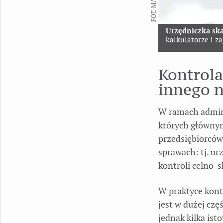
Urzędniczka sk
kalkulatorze i z
Kontrola
innego n
W ramach admini
których głównym
przedsiębiorców
sprawach: tj. ur
kontroli celno-
W praktyce kont
jest w dużej czę
jednak kilka ist