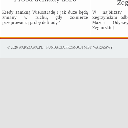
Żeg
Kiedy zamkną Wisłostradę i jak duże będą
W najbliższy
zmiany w ruchu, gdy żołnierze
Zegrzyńskim odb
przeprowadzą próbę defilady?
Mazda Odysse
Żeglarskiej.
© 2026 WARSZAWA.PL – FUNDACJA PROMOCJI M.ST. WARSZAWY