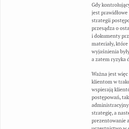
Gdy kontrolujący
jest prawidłowe
strategii postę
przesądza o osta
i dokumenty prz
materiały, które
wyjaśnienia były
a zatem ryzyka d
Ważna jest więc 
klientom w trak
wspierają klient
postępowań, tak
administracyjny
strategię, a nas
prezentowanie 
uczestnictwo w