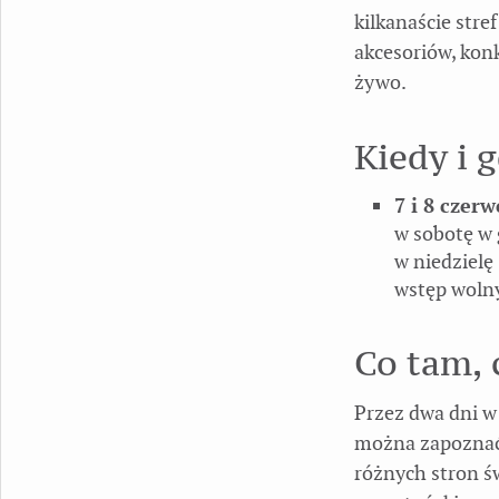
kilkanaście stre
akcesoriów, kon
żywo.
Kiedy i 
7 i 8 czerw
w sobotę w 
w niedzielę
wstęp woln
Co tam, 
Przez dwa dni w
można zapoznać 
różnych stron ś