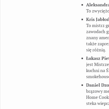
Aleksandr
To zwyciężc
Kris Jabło
To mistrz g
zawodach gr
znany amery
także zapre
się różnią.
Łukasz Pie
jest Mistrz
kuchni na Śl
smokehouse
Daniel Dz
brązowy med
Home Cooki
steka wiepr