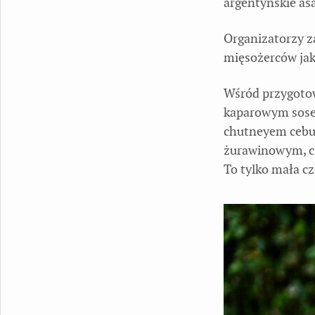
argentyńskie asa
Organizatorzy z
mięsożerców jaki
Wśród przygotow
kaparowym sose
chutneyem cebul
żurawinowym, c
To tylko mała c