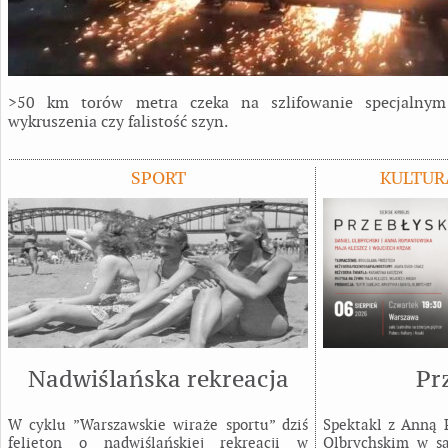
>50 km torów metra czeka na szlifowanie specjalnym
wykruszenia czy falistość szyn.
SPORT
KULTUR
Nadwiślańska rekreacja
Pr
W cyklu ”Warszawskie wiraże sportu” dziś
Spektakl z Anną
felieton o nadwiślańskiej rekreacji w
Olbrychskim w sa