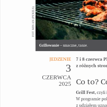
FOT. MIN AN (PEXELS)
Grillowanie
– smaczne, tanie.
JEDZENIE
7 i 8 czerwca 
3
z różnych stro
CZERWCA
Co to? C
2025
Grill Fest
, czyl
W programie pok
z udziałem uznan