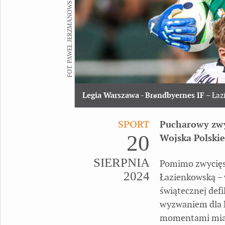
FOT. PAWEŁ JERZMANOWSKI
Legia Warszawa - Brøndbyernes IF
– Łaz
SPORT
Pucharowy zwy
20
Wojska Polskie
SIERPNIA
Pomimo zwycięst
2024
Łazienkowską – 
świątecznej defi
wyzwaniem dla L
momentami miażd