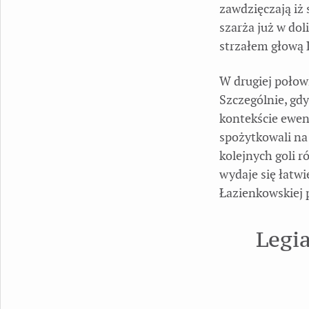
zawdzięczają iż 
szarża już w do
strzałem głową 
W drugiej połowi
Szczególnie, gdy
kontekście ewent
spożytkowali na
kolejnych goli r
wydaje się łatwi
Łazienkowskiej 
Legi