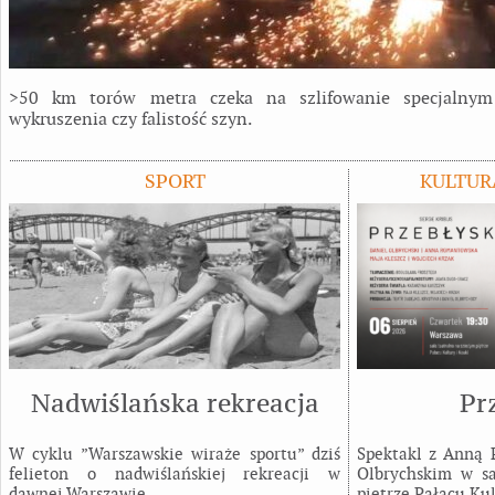
>50 km torów metra czeka na szlifowanie specjalnym
wykruszenia czy falistość szyn.
SPORT
KULTUR
Nadwiślańska rekreacja
Pr
W cyklu ”Warszawskie wiraże sportu” dziś
Spektakl z Anną
felieton o nadwiślańskiej rekreacji w
Olbrychskim w sa
dawnej Warszawie.
piętrze Pałacu Kul