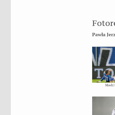
Fotor
Pawła Je
Miedź 