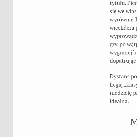
tytułu. Pie
się we wła
wyrównał
wicelidera 
wyprowadzi
gry, po wąt
wygranej by
dopatrując 
Dystans po
Legią „kla
niedzielę p
idealna.
M