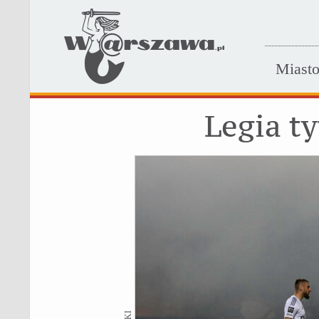
Miast
Legia t