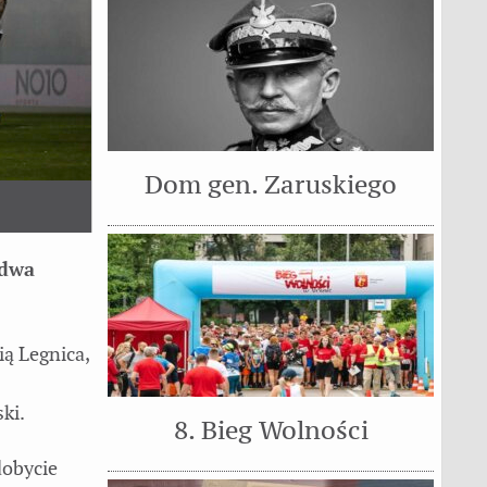
Dom gen. Zaruskiego
 dwa
ą Legnica,
ki.
8. Bieg Wolności
dobycie