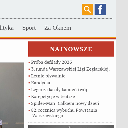
lityka
Sport
Za Oknem
NAJNOWSZE
▪
Próba defilady 2026
▪
3. runda Warszawskiej Ligi Żeglarskiej.
▪
Letnie pływalnie
▪
Kandydat
▪
Legia za każdy kamień twój
▪
Korepetycje w teatrze
▪
Spider-Man: Całkiem nowy dzień
▪
82. rocznica wybuchu Powstania
Warszawskiego