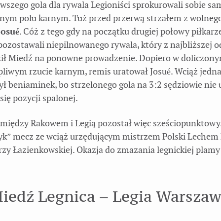
rwszego gola dla rywala Legioniści sprokurowali sobie sa
snym polu karnym. Tuż przed przerwą strzałem z wolneg
Josué
. Cóż z tego gdy na początku drugiej połowy piłkarz
pozostawali niepilnowanego rywala, który z najbliższej o
ł Miedź na ponowne prowadzenie. Dopiero w doliczony
pliwym rzucie karnym, remis uratował Josué. Wciąż jedna
ł beniaminek, bo strzelonego gola na 3:2 sędziowie nie 
się pozycji spalonej.
między Rakowem i Legią pozostał więc sześciopunktowy.
syk” mecz ze wciąż urzędującym mistrzem Polski Lechem
rzy Łazienkowskiej. Okazja do zmazania legnickiej plamy
iedź Legnica – Legia Warsza