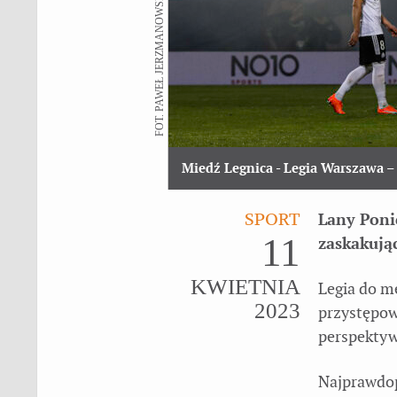
FOT. PAWEŁ JERZMANOWSKI
Miedź Legnica - Legia Warszawa
– 
SPORT
Lany Poni
11
zaskakują
KWIETNIA
Legia do m
2023
przystępow
perspektyw
Najprawdop