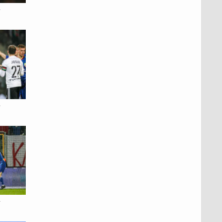
a
a
a