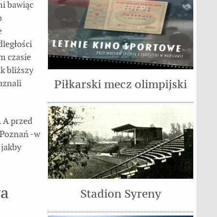
mi bawiąc
o
e
dległości
m czasie
k bliższy
uznali
Piłkarski mecz olimpijski
 A przed
 Poznań -w
 jakby
wa
Stadion Syreny