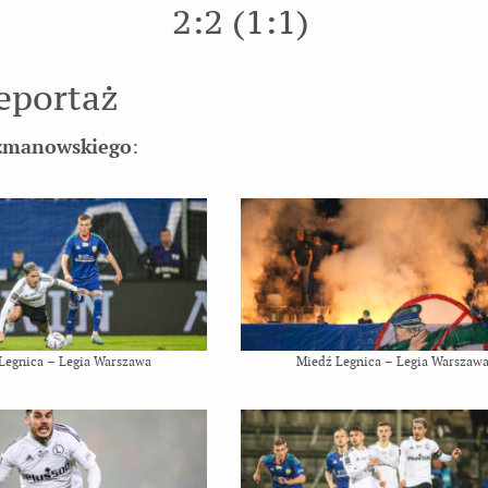
2:2 (1:1)
eportaż
rzmanowskiego
:
Legnica – Legia Warszawa
Miedź Legnica – Legia Warszaw