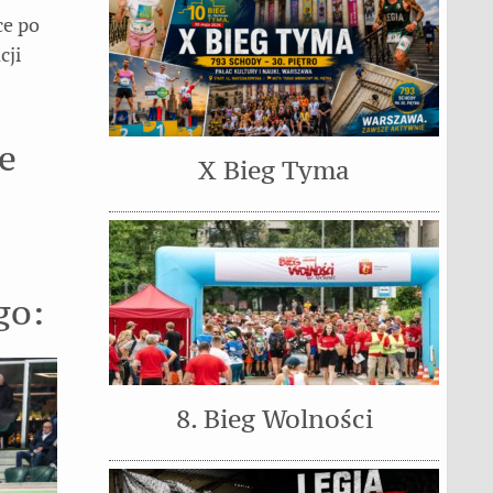
ce po
cji
e
X Bieg Tyma
go:
8. Bieg Wolności