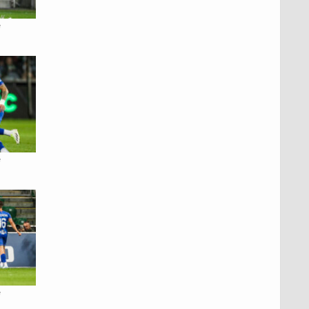
e
e
e