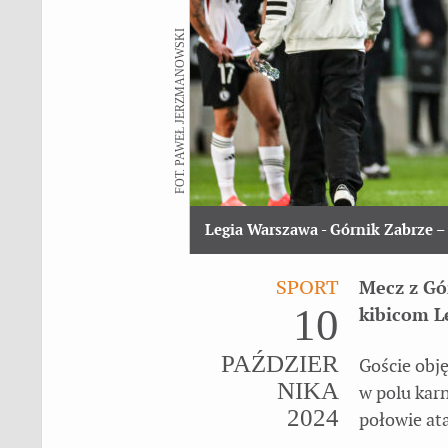
FOT. PAWEŁ JERZMANOWSKI
Legia Warszawa - Górnik Zabrze
–
SPORT
Mecz z Gó
10
kibicom L
PAŹDZIER
Goście obj
NIKA
w polu kar
2024
połowie ata