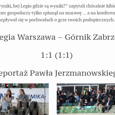
yniki, hej Legio gdzie są wyniki?” zapytali chóralnie kibi
ner gospodarzy tylko splunął na murawę … a na konferen
ozpływał się w pochwałach o grze swoich podopiecznych.
egia Warszawa – Górnik Zabrz
1:1 (1:1)
eportaż Pawła Jerzmanowskie