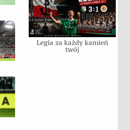
e
Legia za każdy kamień
twój
e
e