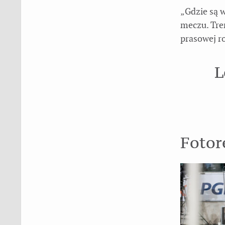
„Gdzie są w
meczu. Tre
prasowej r
L
Fotor