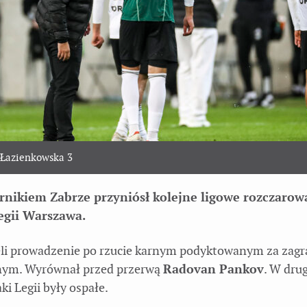
 Łazienkowska 3
rnikiem Zabrze przyniósł kolejne ligowe rozczarow
egii Warszawa.
ęli prowadzenie po rzucie karnym podyktowanym za zagr
nym. Wyrównał przed przerwą
Radovan Pankov
. W drug
ki Legii były ospałe.