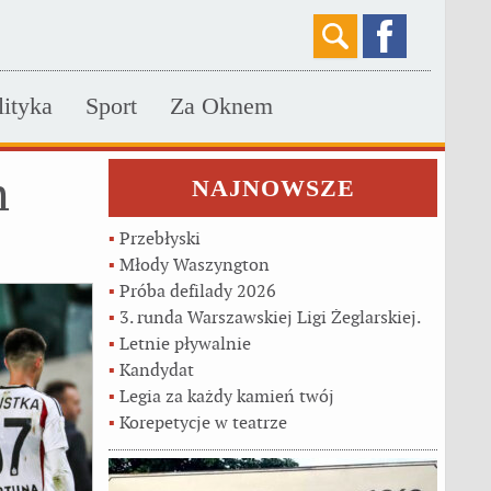
lityka
Sport
Za Oknem
m
NAJNOWSZE
▪
Przebłyski
▪
Młody Waszyngton
▪
Próba defilady 2026
▪
3. runda Warszawskiej Ligi Żeglarskiej.
▪
Letnie pływalnie
▪
Kandydat
▪
Legia za każdy kamień twój
▪
Korepetycje w teatrze