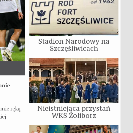
Stadion Narodowy na
Szczęśliwicach
anie
Nieistniejąca przystań
anie ręką
WKS Żoliborz
iej