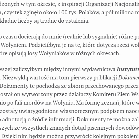
zonych w tym okresie, z inspiracji Organizacji Nacjonal
, czystek zginęło około 100 tys. Polaków, a pół miliona 
kładne liczby są trudne do ustalenia.
 czasu docierają do mnie (realnie lub sygnalnie) różne p
Wołyniem. Podzieliłbym je na te, które dotyczą rzezi woł
które opisują losy Wołyniaków w różnych okresach.
rwszej zaliczyłbym między innymi wydawnictwa
Instytut
. Niezwykłą wartość ma tom pierwszy publikacji
Dokumen
 Dokumenty te pochodzą ze zbioru przechowanego przez
ostał on wytworzony przez działaczy Komitetu Ziem W
io po fali mordów na Wołyniu. Ma formę zeznań, które 
 zostały uwiarygodnione własnoręcznym podpisem naoc
b adnotacją o źródle informacji. Dokumenty te można zal
szych ze wszystkich znanych dotąd pisemnych dowodów
. Dzięki nim będzie można przywrócić kolejnym pokolen