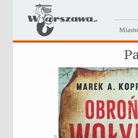
Miast
P