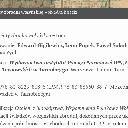
 zbrodni wołyńskiej
– okładka książki
nty zbrodni wołyńskiej
– tom 1
owanie:
Edward Gigilewicz
,
Leon Popek
,
Paweł Sokoł
sz Zych
ca:
Wydawnictwo Instytutu Pamięci Narodowej IPN
,
M
 Tarnowskich w Tarnobrzegu
, Warszawa–Lublin–Tarno
 978-83-8229-808-6 (IPN), 978-83-88660-88-7 (Muzeu
skich w Tarnobrzegu)
likacja
Ocaleni z ludobójstwa. Wspomnienia Polaków z Wo
lacji świadków wołyńskich zbrodni, dokonanych przez uk
tów na południowo-wschodnich terenach II RP. Jej celem 