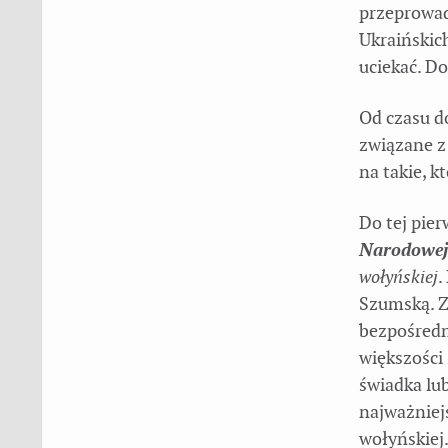
przeprowad
Ukraińskich
uciekać. Do
Od czasu do
związane z 
na takie, 
Do tej pie
Narodowej
wołyńskiej
.
Szumską. Z
bezpośredn
większości
świadka lu
najważniej
wołyńskiej