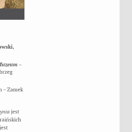
owski
,
uzeum –
brzeg
m – Zamek
łynia
jest
raińskich
jest