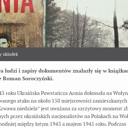
y okładek
a ludzi i zapisy dokumentów znalazły się w książkac
e Roman Soroczyński.
943 roku Ukraińska Powstańcza Armia dokonała na Wołyn
anego ataku na około 150 miejscowości zamieszkanych
Krwawa niedziela” jest uważana za szczytowy moment z
ch przez ukraińskich nacjonalistów na Polakach na Woł
chodniej między lutym 1943 a majem 1945 roku. Podczas