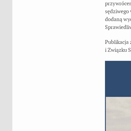
przywrócen
sędziwego 
dodaną wy
Sprawiedliw
Publikacja
i Związku 