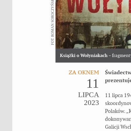
FOT. ROMAN SOROCZYŃSKI
Książki o Wołyniakach
– fragment
ZA OKNEM
Świadectw
11
prezentuj
LIPCA
11 lipca 1
2023
skoordynow
Polaków. „
dokonywany
Galicji Ws