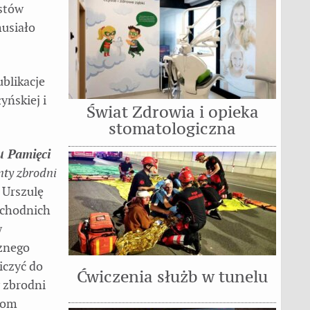
istów
musiało
ublikacje
yńskiej i
Świat Zdrowia i opieka
stomatologiczna
u Pamięci
ty zbrodni
 Urszulę
schodnich
w
znego
iczyć do
Ćwiczenia służb w tunelu
 zbrodni
iom