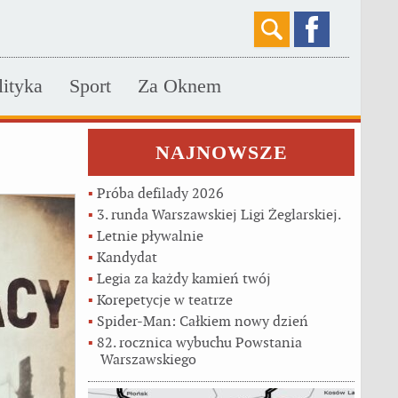
lityka
Sport
Za Oknem
NAJNOWSZE
▪
Próba defilady 2026
▪
3. runda Warszawskiej Ligi Żeglarskiej.
▪
Letnie pływalnie
▪
Kandydat
▪
Legia za każdy kamień twój
▪
Korepetycje w teatrze
▪
Spider-Man: Całkiem nowy dzień
▪
82. rocznica wybuchu Powstania
Warszawskiego