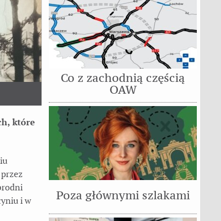
Co z zachodnią częścią
OAW
h, które
iu
 przez
brodni
Poza głównymi szlakami
yniu i w