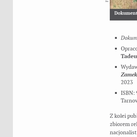
Dokumenty
Dokume
Oprac
Tadeu
Wydaw
Zamek
2023
ISBN:
Tarnow
Z kolei pub
zbiorem re
nacjonalis