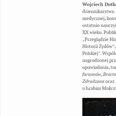
Wojciech Dutk
dziennikarstwa.
medycznej, kons
ostatnio nauczyc
XX wieku. Publ
„Przeglądzie Hi
Historii Żydów”
Polskiej”. Współ
nagrodzonej prz
opowiadania, tom
faraonów
,
Bract
Zdradzona
oraz
o hrabim Mokrzy