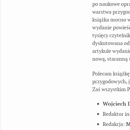
po naukowe opr
warstwa przygod
książka mocno wc
wydanie powieści
tysięcy czytelni
dyskutowana od
artykule wydanie
nową, staranną 
Polecam książk
przygodowych, j
Zaś wszystkim P
Wojciech 
Redaktor in
Redakcja:
M