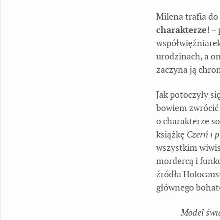
Milena trafia do
charakterze!
– 
współwięźniarek,
urodzinach, a on
zaczyna ją chro
Jak potoczyły si
bowiem zwrócić 
o charakterze s
książkę
Czerń i 
wszystkim wiwise
mordercą i funk
źródła Holocaus
głównego bohat
Model świa