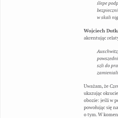
ślepe pod
bezpieczn
w skali ni
Wojciech Dutk
akcentując rela
Auschwitz,
powszednia
szli do pr
zamieniali
Uważam, że
Cze
ukazując okruci
obozie: jeśli w 
powołując się na
o tym. W kome