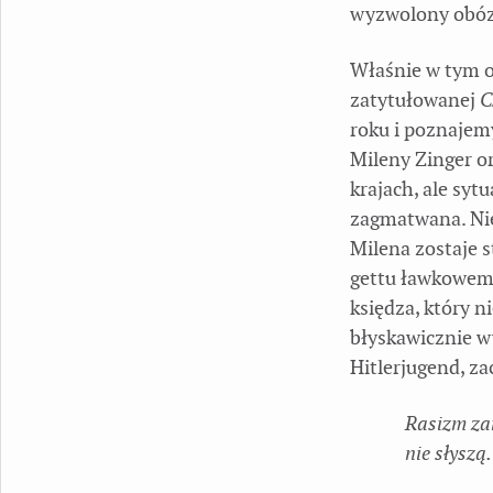
wyzwolony obóz
Właśnie w tym o
zatytułowanej
C
roku i poznajem
Mileny Zinger o
krajach, ale syt
zagmatwana. Nie
Milena zostaje 
gettu ławkowemu
księdza, który n
błyskawicznie w
Hitlerjugend, z
Rasizm zam
nie słyszą
.