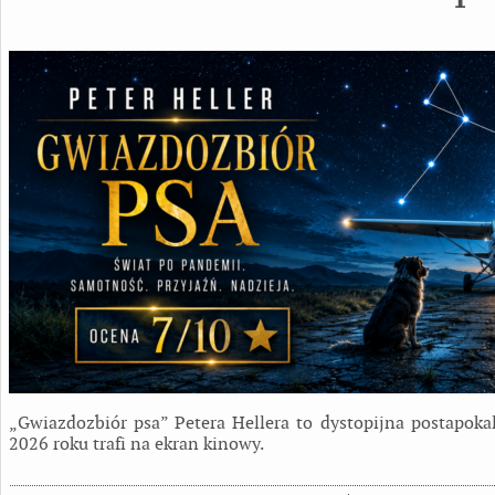
„Gwiazdozbiór psa” Petera Hellera to dystopijna postapokal
2026 roku trafi na ekran kinowy.