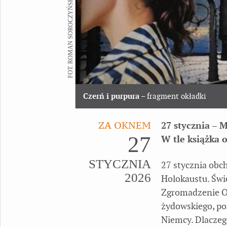
FOT. ROMAN SOROCZYŃSKI
Czerń i purpura
– fragment okładki
ZA OKNEM
27 stycznia – 
27
W tle książka 
STYCZNIA
27 stycznia obc
2026
Holokaustu. Świ
Zgromadzenie Og
żydowskiego, po
Niemcy. Dlaczeg