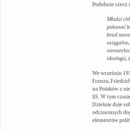
Podobnie rzecz 
Młodzi chł
pokonać ba
brud moral
osiągalne,
niemiecki
ideologii,
We wrześniu 193
Franza, Friedric
na Polaków z ni
SS. W tym czasi
Dzielnie daje so
odrzuconych dop
elementów polit