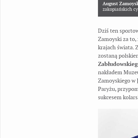
August Zamoys
zakopiańskich cy
Dziś ten sporto
Zamoyski za to, 
krajach świata. 
zostaną polskie
Zabłudowskieg
nakładem Muzeu
Zamoyskiego w J
Paryżu, przypom
sukcesem kolars