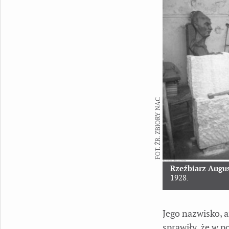
FOT. ŹR. ZBIORY NAC
Rzeźbiarz Augu
1928.
Jego nazwisko, a
sprawiły, że w p