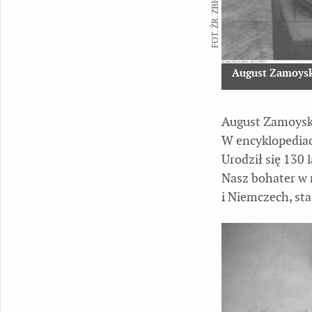
FOT. ŹR. ZBIORY NAC
August Zamoys
August Zamoyski
W encyklopediach
Urodził się 130
Nasz bohater w m
i Niemczech, st