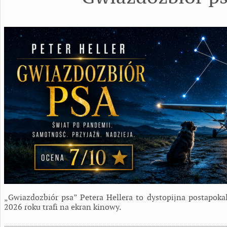
„Gwiazdozbiór psa” Petera Hellera to dystopijna postapokal
2026 roku trafi na ekran kinowy.