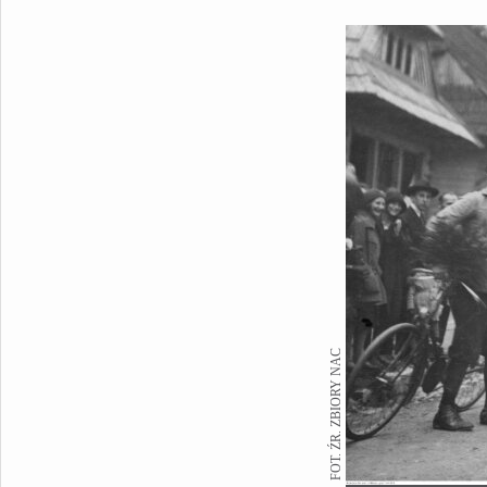
FOT. ŹR. ZBIORY NAC