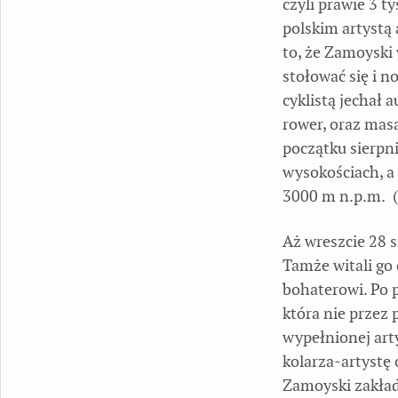
czyli prawie 3 
polskim artystą
to, że Zamoyski 
stołować się i n
cyklistą jechał 
rower, oraz mas
początku sierpni
wysokościach, a
3000 m n.p.m. (
Aż wreszcie 28 s
Tamże witali go 
bohaterowi. Po 
która nie przez 
wypełnionej art
kolarza-artystę 
Zamoyski zakład 