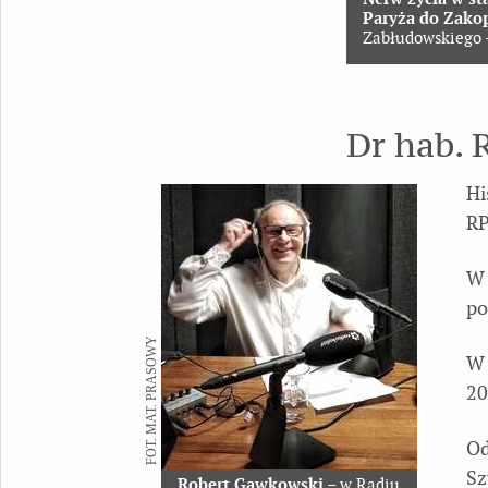
Paryża do Zakop
Zabłudowskiego 
Dr hab.
Hi
RP
W 
po
FOT. MAT. PRASOWY
W 
20
Od
Sz
Robert Gawkowski
– w Radiu