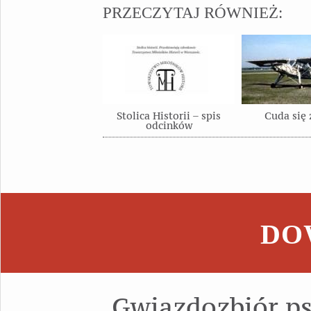
PRZECZYTAJ RÓWNIEŻ:
Stolica Historii – spis
Cuda się 
odcinków
DOW
Gwiazdozbiór p