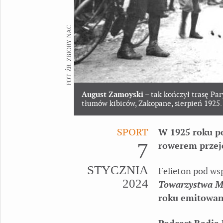
FOT. ŹR. ZBIORY NAC
August Zamoyski
– tak kończył trasę Pa
tłumów kibiców, Zakopane, sierpień 1925.
SPORT
W 1925 roku pol
7
rowerem przej
STYCZNIA
Felieton pod w
2024
Towarzystwa Mi
roku emitowa