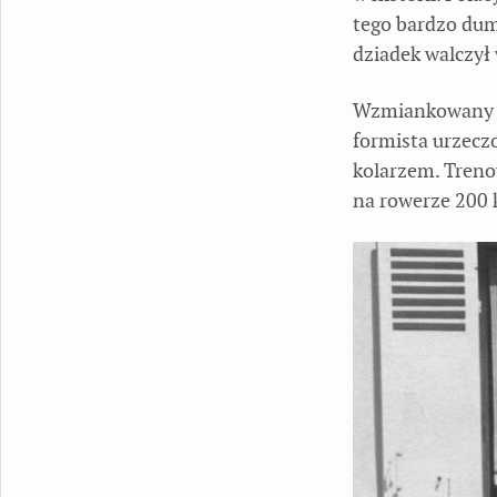
tego bardzo dum
dziadek walczył
Wzmiankowany sr
formista urzecz
kolarzem. Treno
na rowerze 200 