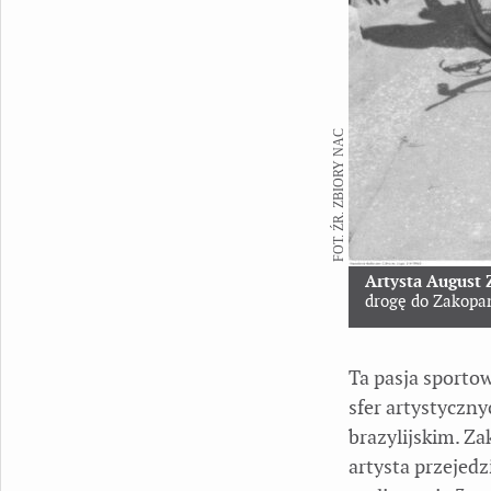
FOT. ŹR. ZBIORY NAC
Artysta August
drogę do Zakopan
Ta pasja sporto
sfer artystycz
brazylijskim. Za
artysta przejed