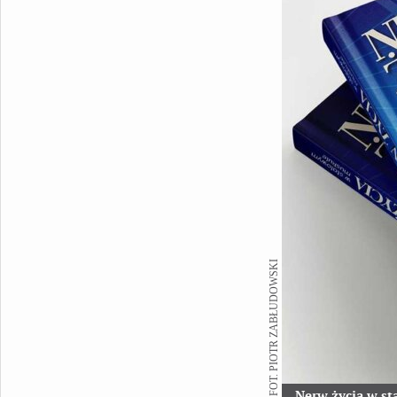
FOT. PIOTR ZABŁUDOWSKI
Nerw życia w s