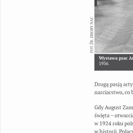
FOT. ŹR. ZBIORY NAC
Wystawa prac A
1936.
Drugą pasją art
narciarstwo, co 
Gdy August Zamo
święta – otwarci
w 1924 roku pols
w historii. Pola