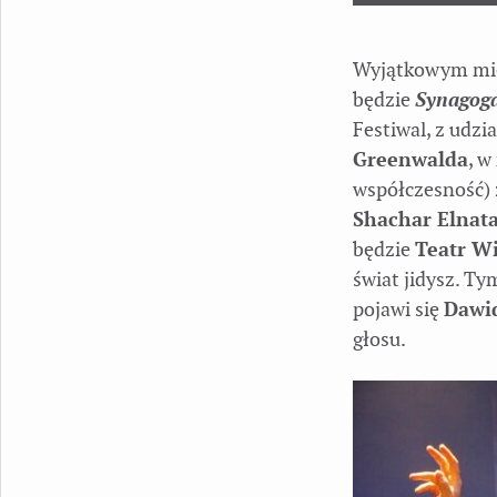
Wyjątkowym miej
będzie
Synagog
Festiwal, z udz
Greenwalda
, w
współczesność) 
Shachar Elnat
będzie
Teatr Wi
świat jidysz. Ty
pojawi się
Dawi
głosu.