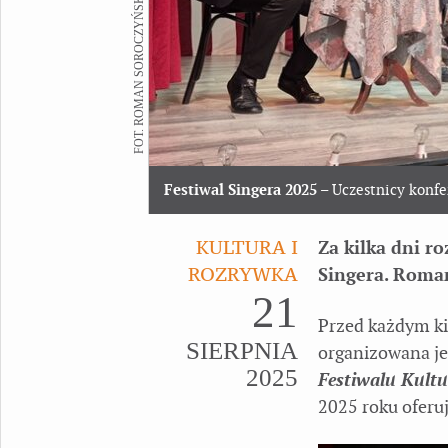
FOT. ROMAN SOROCZYŃSKI
Festiwal Singera 2025
– Uczestnicy konfe
KULTURA I
Za kilka dni r
ROZRYWKA
Singera. Roma
21
Przed każdym k
SIERPNIA
organizowana je
2025
Festiwalu Kult
2025 roku oferuj