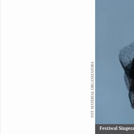
FOT. MATERIAŁ ORGANIZATORA
Festiwal Singer