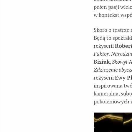
pełen pasji wielo
w kontekst współ
Skoro o teatrze
Będą to spektak
reżyserii
Robert
Faktor. Narodzin
Biziuk
,
Skowyt
A
Zdziczenie obyc
reżyserii
Ewy Pl
inspirowana twó
kameralna, subt
pokoleniowych 