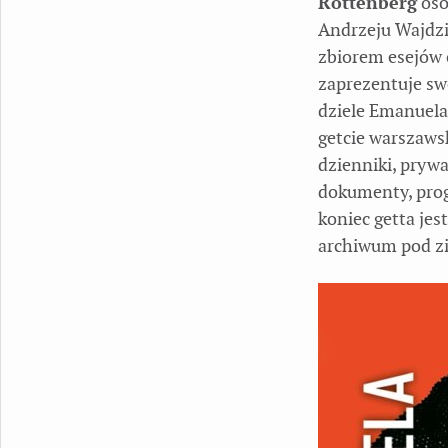
Rottenberg
oso
Andrzeju Wajdzi
zbiorem esejów o
zaprezentuje sw
dziele Emanuela 
getcie warszaws
dzienniki, prywa
dokumenty, prog
koniec getta je
archiwum pod z