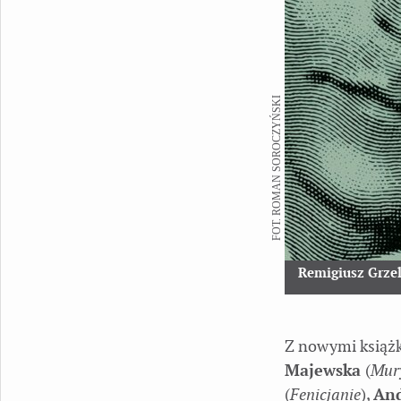
FOT. ROMAN SOROCZYŃSKI
Remigiusz Grze
Z nowymi książk
Majewska
(
Mury
(
Fenicjanie
),
And