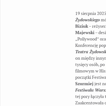
19 sierpnia 202
Żydowskiego
mó
Biziuk
– reżyser
Majewski
– des
„Pollywood” or
Konferencję po
Teatru Żydowsk
on między innym
tysięcy osób, po
filmowym w His
początki Festiw
Szurmiej
jest 
Festiwalu Wars
tej pory łączyła
Zaakcentowała o