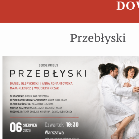
DOW
Przebłyski