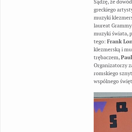
Sądzę, że dowód
greckiego artyst
muzyki klezmers
laureat Grammy.
muzyki świata, 
tego:
Frank Lo
klezmerską i mu
trębaczem,
Pau
Organizatorzy z
romskiego sznytu
wspólnego świę