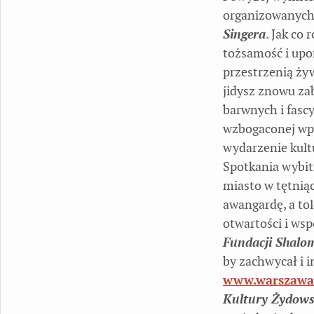
organizowanyc
Singera
. Jak co
tożsamość i upo
przestrzenią ży
jidysz znowu za
barwnych i fasc
wzbogaconej wpł
wydarzenie kultu
Spotkania wybit
miasto w tętniąc
awangardę, a tol
otwartości i ws
Fundacji Shalo
by zachwycał i 
www.warszawa
Kultury Żydows