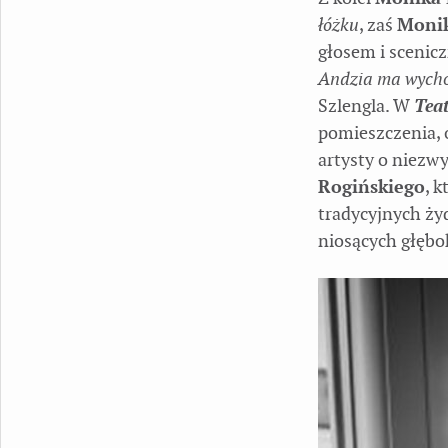
łóżku
, zaś
Monik
głosem i sceni
Andzia ma wycho
Szlengla. W
Tea
pomieszczenia, 
artysty o niezw
Rogińskiego
, 
tradycyjnych ży
niosących głębo