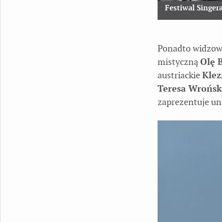
Festiwal Singer
Ponadto widzow
mistyczną
Olę B
austriackie
Klez
Teresa Wrońsk
zaprezentuje uni