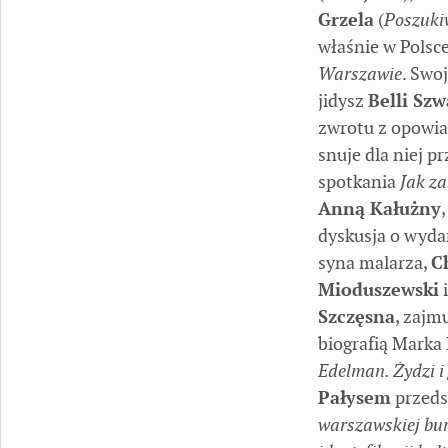
Grzela
(
Poszuki
właśnie w Polsc
Warszawie
. Swo
jidysz
Belli Sz
zwrotu z opowiad
snuje dla niej 
spotkania
Jak za
Anną Kałużny
dyskusja o wyda
syna malarza,
C
Mioduszewski
Szczęsna
, zajm
biografią Marka
Edelman. Żydzi i
Pałysem
przeds
warszawskiej bur