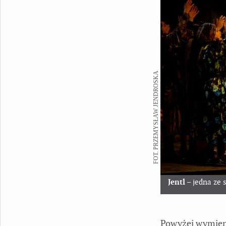
FOT. PRZEMYSŁAW JENDROSKA
Jentl
– jedna ze 
Powyżej wymieni