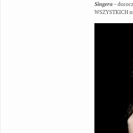
Singera
– doroc
WSZYSTKICH m