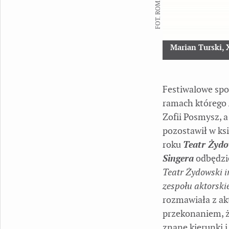
Marian Turski, 
Festiwalowe spot
ramach którego
Zofii Posmysz, 
pozostawił w ks
roku
Teatr Żydo
Singera
odbędzie
Teatr Żydowski i
zespołu aktorskie
rozmawiała z ak
przekonaniem, ż
znane kierunki i