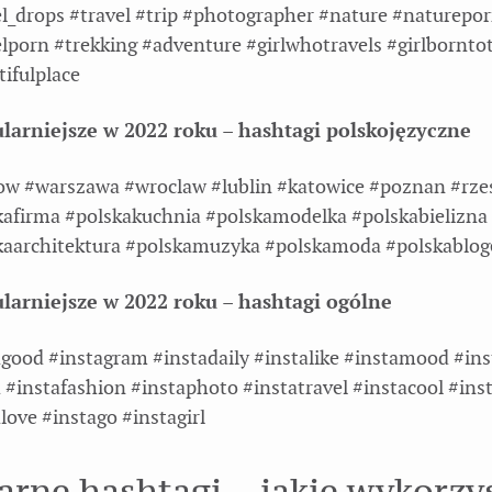
el_drops #travel #trip #photographer #nature #naturepo
lporn #trekking #adventure #girlwhotravels #girlbornto
ifulplace
ularniejsze w 2022 roku – hashtagi polskojęzyczne
ow #warszawa #wroclaw #lublin #katowice #poznan #rz
kafirma #polskakuchnia #polskamodelka #polskabielizna
kaarchitektura #polskamuzyka #polskamoda #polskablog
ularniejsze w 2022 roku – hashtagi ogólne
agood #instagram #instadaily #instalike #instamood #ins
 #instafashion #instaphoto #instatravel #instacool #ins
love #instago #instagirl
arne hashtagi – jakie wykorzy