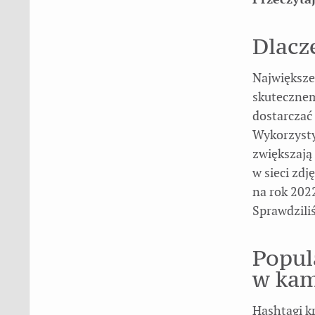
Dlacz
Największe
skutecznem
dostarczać
Wykorzysty
zwiększają
w sieci zd
na rok 202
Sprawdzili
Popul
w kam
Hashtagi k