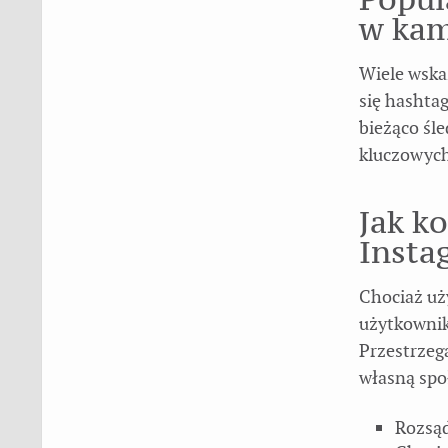
w kam
Wiele wska
się hashta
bieżąco śle
kluczowyc
Jak k
Insta
Chociaż uż
użytkownik
Przestrzeg
własną spo
Rozsąd