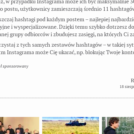
ż, w przypadku Instagrama może ich być maksymalnie 3
o postu, użytkownicy zamieszczają średnio 11 hashtagó
zczaj hashtagi pod każdym postem – najlepiej najbardzi
yjne i wyspecjalizowane. Dzięki temu szybko dotrzesz d
nej grupy odbiorców i zbudujesz zasięgi, na których Ci z
rzystaj z tych samych zestawów hashtagów – w takiej syt
tm Instagrama może Cię ukarać, np. blokując Twoje kont
uł sponsorowany
18 sierp