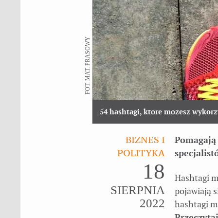
FOT. MAT. PRASOWY
54 hashtagi, ktore mozesz wykorz
BIZNES I
Pomagają 
POLITYKA
specjalis
18
Hashtagi m
SIERPNIA
pojawiają s
2022
hashtagi m
Przeczytaj