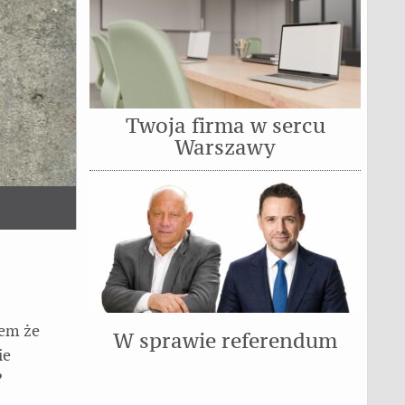
Twoja firma w sercu
Warszawy
iem że
W sprawie referendum
ie
?