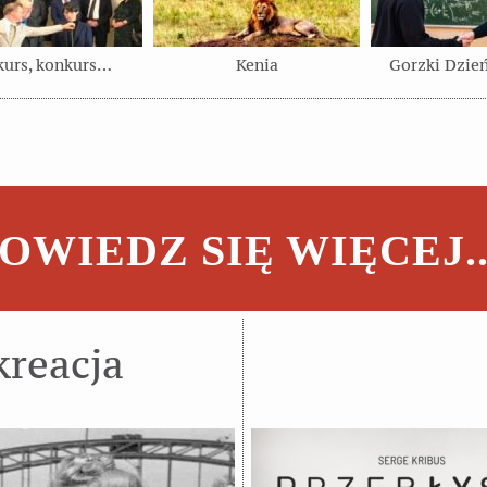
kurs, konkurs…
Kenia
Gorzki Dzień
OWIEDZ SIĘ WIĘCEJ..
kreacja