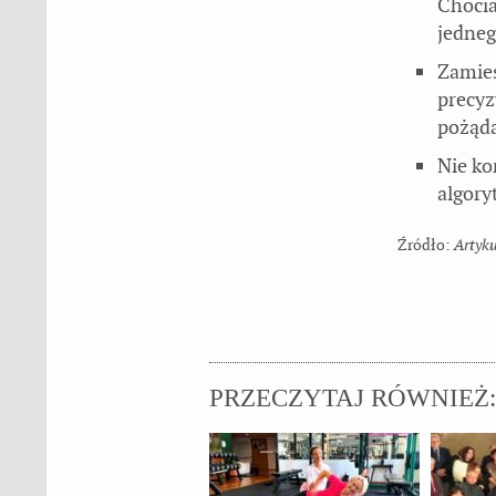
Chocia
jedneg
Zamies
precyz
pożąda
Nie ko
algory
Artyk
PRZECZYTAJ RÓWNIEŻ: