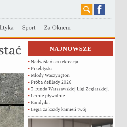
lityka
Sport
Za Oknem
stać
NAJNOWSZE
▪
Nadwiślańska rekreacja
▪
Przebłyski
▪
Młody Waszyngton
▪
Próba defilady 2026
▪
3. runda Warszawskiej Ligi Żeglarskiej.
▪
Letnie pływalnie
▪
Kandydat
▪
Legia za każdy kamień twój