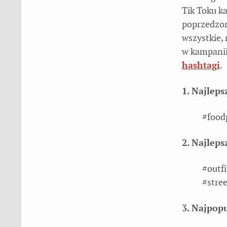
Tik Toku ka
poprzedzon
wszystkie, 
w kampanii
hashtagi
.
1. Najleps
#food
2. Najlep
#outfi
#stre
3. Najpop