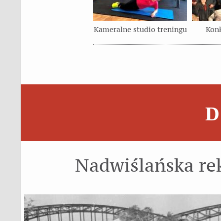
Kameralne studio treningu
Kon
D
Nadwiślańska re