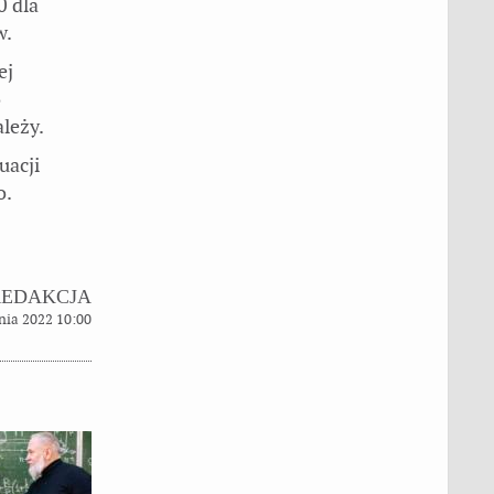
0 dla
w.
ej
o
ależy.
uacji
o.
REDAKCJA
nia 2022 10:00