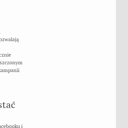
m
ozwalają
cznie
ieszczonym
 kampanii
stać
acebooku i