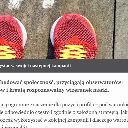
ystac w swojej nastepnej kampanii
budować społeczność, przyciągają obserwatorów-
tów i kreują rozpoznawalny wizerunek marki.
ają ogromne znaczenie dla pozycji profilu – pod warunk
ię odpowiednio często i zgodnie z założoną strategią. Jak
ożesz wykorzystać w kolejnej kampanii i dlaczego warto
 i sprawdź!