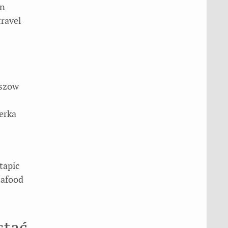
rn
travel
eszow
erka
tapic
tafood
stać