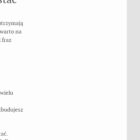
utrzymają
 warto na
 fraz
 wielu
 zbudujesz
ać.