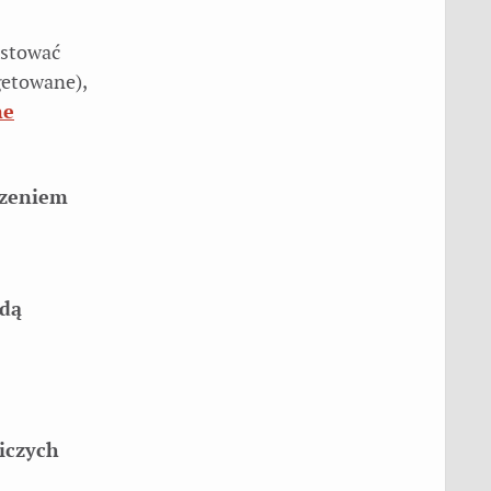
estować
rgetowane),
ne
dzeniem
odą
niczych