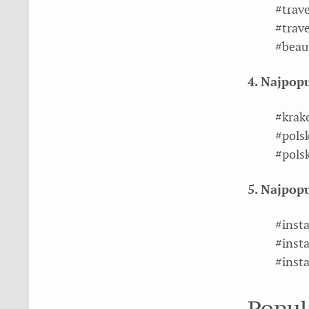
#trav
#trave
#beaut
4. Najpop
#krak
#pols
#pols
5. Najpop
#inst
#insta
#insta
Popul