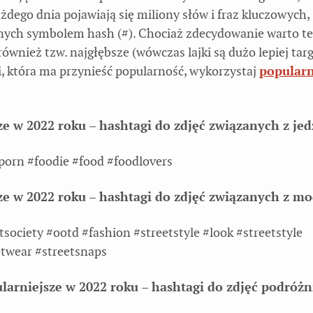
żdego dnia pojawiają się miliony słów i fraz kluczowych,
ych symbolem hash (#). Chociaż zdecydowanie warto t
również tzw. najgłębsze (wówczas lajki są dużo lepiej ta
, która ma przynieść popularność, wykorzystaj
popular
ze w 2022 roku
– hashtagi do zdjęć związanych z je
porn #foodie #food #foodlovers
sze w 2022 roku – hashtagi do zdjęć związanych z m
tsociety #ootd #fashion #streetstyle #look #streetstyle
etwear #streetsnaps
ularniejsze w 2022 roku – hashtagi do zdjęć podróż