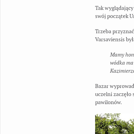
Tak wyglądający 
swój początek U
Trzeba przyznać,
Varsaviensis by
Mamy hono
wódka ma 
Kazimierz
Bazar wyprowadz
uczelni zaczęło 
pawilonów.