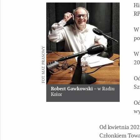
Hi
RP
W 
po
FOT. MAT. PRASOWY
W 
20
Od
Sz
Robert Gawkowski
– w Radiu
Kolor
Od
wy
Od kwietnia 202
Członkiem Towar