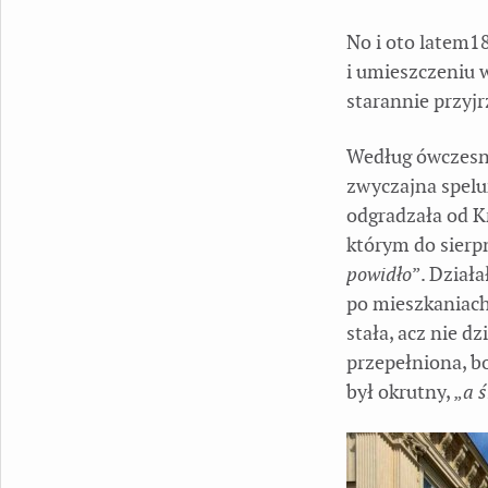
No i oto latem1
i umieszczeniu 
starannie przyjr
Według ówczesny
zwyczajna spelu
odgradzała od K
którym do sierp
powidło
”. Dział
po mieszkaniach
stała, acz nie dz
przepełniona, b
był okrutny, „
a 