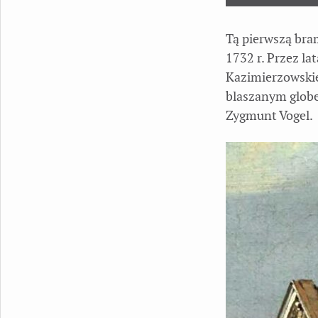
Tą pierwszą bra
1732 r. Przez la
Kazimierzowskie
blaszanym globem
Zygmunt Vogel.