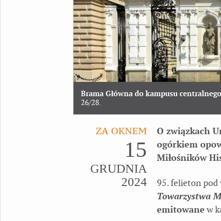
Brama Główna do kampusu centralnego
26/28.
ZA OKNEM
O związkach Un
15
ogórkiem opow
Miłośników His
GRUDNIA
2024
95. felieton po
Towarzystwa Mi
emitowane
w ka