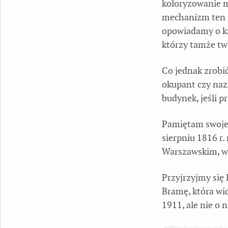
koloryzowanie ma
mechanizm ten d
opowiadamy o kró
którzy tamże tw
Co jednak zrobić
okupant czy naz
budynek, jeśli p
Pamiętam swoje z
sierpniu 1816 r.
Warszawskim, w
Przyjrzyjmy się
Bramę, która wi
1911, ale nie o n