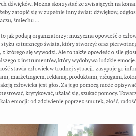
ych dźwięków. Można skorzystać ze zwisających na kona
żeby zatopić się w zupełnie inny świat: dźwięków, odgło
łaczu, śmiechu …
 to jak podają organizatorzy: muzyczna opowieść o czło
 styku sztucznego świata, który stworzył oraz pierwotne
 z którego się wywodzi. Ale to także opowieść o sile głos
lszego z instrumentów, który wydobywa ludzkie emocje
ść stawia człowiek w trudnej sytuacji: zasypuje go info
mi, marketingiem, reklamą, produktami, usługami, kolo
akcją człowieka jest głos. Za jego pomocą może opisywa
rotestować, krytykować, użalać się, szukać pomocy. Towa
kala emocji: od zdziwienie poprzez smutek, złość, radość