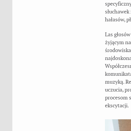
specyficzn
słuchawek 
hałasów, p
Las głosów
żyjącym na
środowiska,
najdoskona
Współczesno
komunikata
muzyką. Re
uczucia, p
procesom s
ekscytacji.