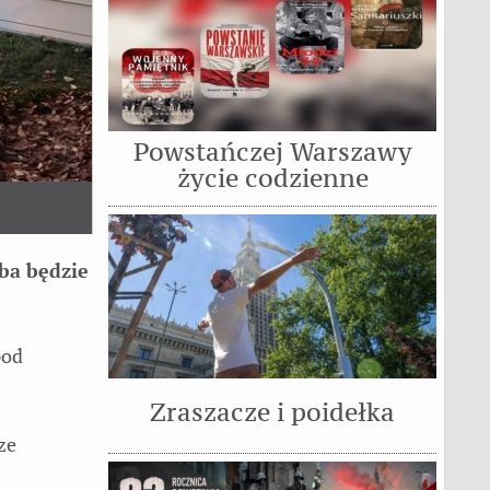
Powstańczej Warszawy
życie codzienne
eba będzie
pod
Zraszacze i poidełka
ze