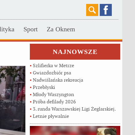
lityka
Sport
Za Oknem
NAJNOWSZE
▪
Szlifierka w Metrze
▪
Gwiazdozbiór psa
▪
Nadwiślańska rekreacja
▪
Przebłyski
▪
Młody Waszyngton
▪
Próba defilady 2026
▪
3. runda Warszawskiej Ligi Żeglarskiej.
▪
Letnie pływalnie