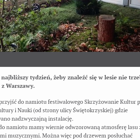
 najbliższy tydzień, żeby znaleźć się w lesie nie trz
 z Warszawy.
przyjść do namiotu festiwalowego Skrzyżowanie Kultur 
tury i Nauki (od strony ulicy Świętokrzyskiej) gdzie
ano nadzwyczajną instalację.
do namiotu mamy wiernie odwzorowaną atmosferę lasu 
ami muzycznymi. Można więc pod drzewem posłuchać