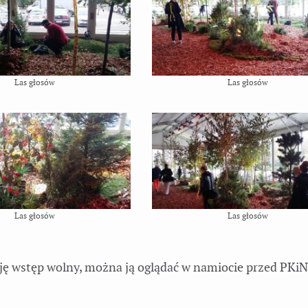
Las głosów
Las głosów
Las głosów
Las głosów
cję wstęp wolny, można ją oglądać w namiocie przed PKi