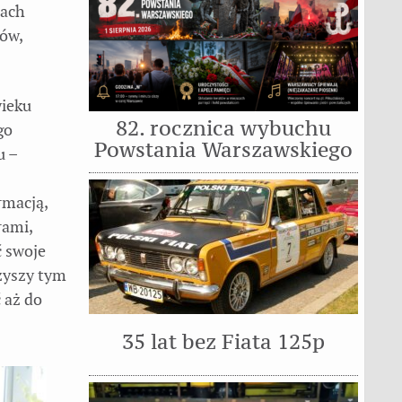
rach
sów,
wieku
82. rocznica wybuchu
go
Powstania Warszawskiego
u –
.
rmacją,
rami,
ć swoje
rzyszy tym
 aż do
35 lat bez Fiata 125p