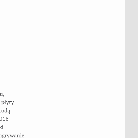
u,
 płyty
rodą
2016
ki
nagrywanie