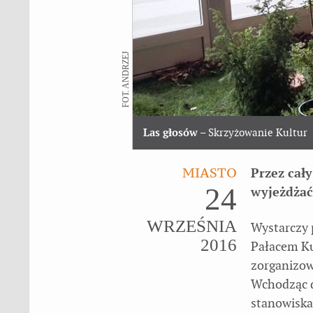
FOT. ANDRZEJ
Las głosów
– Skrzyżowanie Kultur
MIASTO
Przez cały
24
wyjeżdżać
WRZEŚNIA
Wystarczy 
2016
Pałacem Kul
zorganizow
Wchodząc 
stanowisk