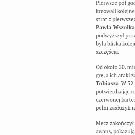
Pierwsze pół go
kreowali kolejne
strat z pierwsz
Pawła Wszołka
podwyższył pro
była bliska kole
szczęścia.
Od około 30. min
grę, a ich ataki
Tobiasza
. W 52
potwierdzając r
czerwonej kartc
pełni zasłużyli 
Mecz zakończył 
awans, pokazują