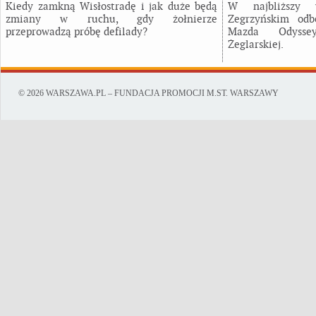
Kiedy zamkną Wisłostradę i jak duże będą
W najbliższy
zmiany w ruchu, gdy żołnierze
Zegrzyńskim odb
przeprowadzą próbę defilady?
Mazda Odysse
Żeglarskiej.
© 2026 WARSZAWA.PL – FUNDACJA PROMOCJI M.ST. WARSZAWY