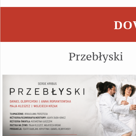
DOW
Przebłyski