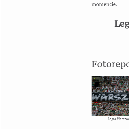
momencie.
Leg
Fotorep
Legia Warsza