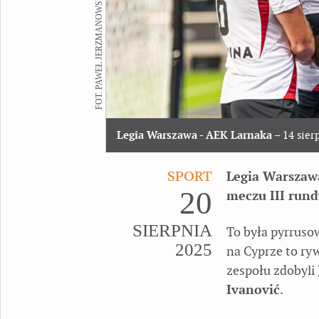
FOT. PAWEŁ JERZMANOWSKI
Legia Warszawa - AEK Larnaka
– 14 sier
SPORT
Legia Warszaw
20
meczu III rund
SIERPNIA
To była pyrruso
2025
na Cyprze to ry
zespołu zdobyli
Ivanović
.