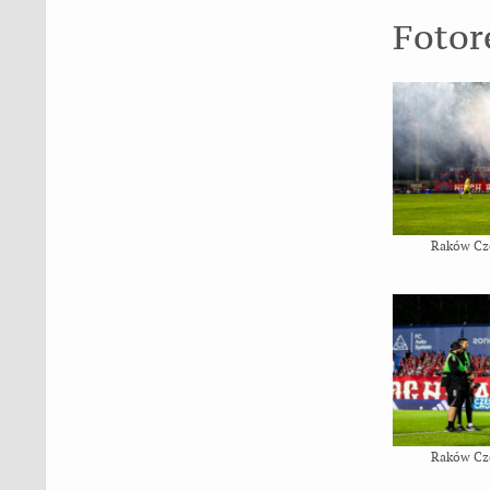
Fotor
Raków Cz
Raków Cz