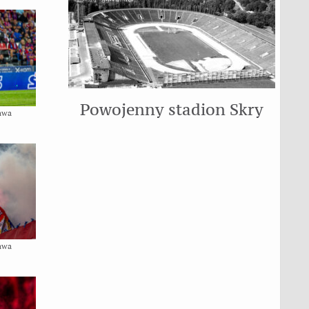
Powojenny stadion Skry
awa
awa