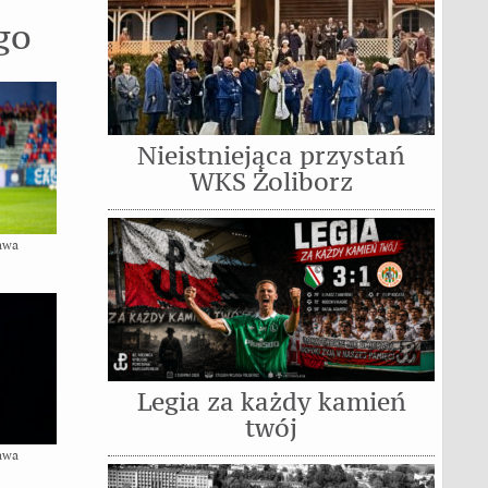
go
Nieistniejąca przystań
WKS Żoliborz
awa
Legia za każdy kamień
twój
awa