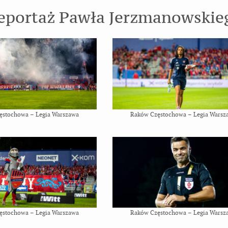
eportaż Pawła Jerzmanowskie
ęstochowa – Legia Warszawa
Raków Częstochowa – Legia Warsz
ęstochowa – Legia Warszawa
Raków Częstochowa – Legia Warsz