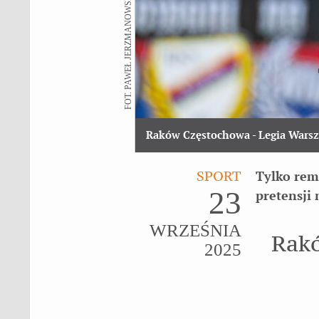
FOT. PAWEŁ JERZMANOWSKI
Raków Częstochowa - Legia Wars
SPORT
Tylko rem
23
pretensji 
WRZEŚNIA
Rak
2025