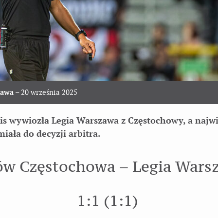
zawa
– 20 września 2025
is wywiozła Legia Warszawa z Częstochowy, a najwi
miała do decyzji arbitra.
ów Częstochowa – Legia Wars
1:1 (1:1)