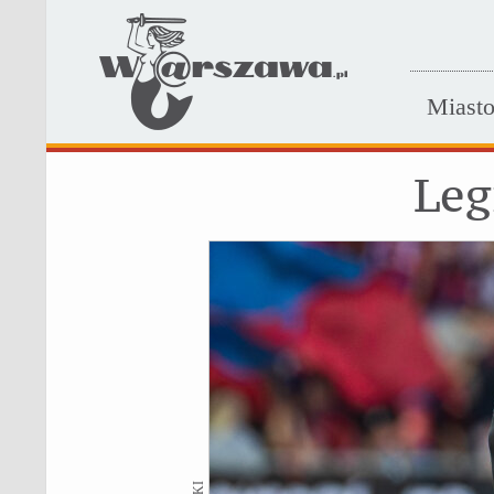
Miast
Leg