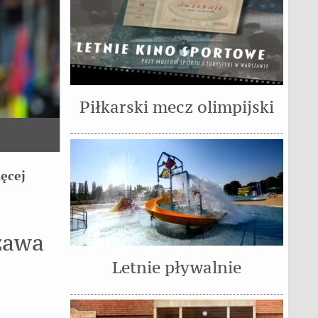
Piłkarski mecz olimpijski
ęcej
zawa
Letnie pływalnie