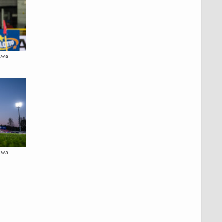
awa
awa