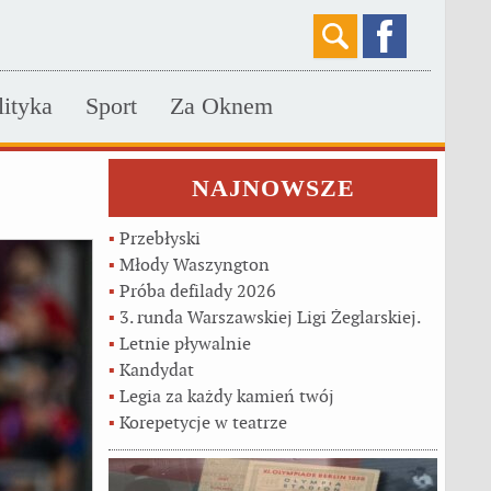
lityka
Sport
Za Oknem
NAJNOWSZE
▪
Przebłyski
▪
Młody Waszyngton
▪
Próba defilady 2026
▪
3. runda Warszawskiej Ligi Żeglarskiej.
▪
Letnie pływalnie
▪
Kandydat
▪
Legia za każdy kamień twój
▪
Korepetycje w teatrze