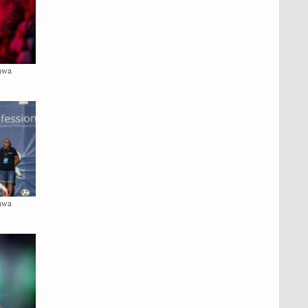
awa
awa