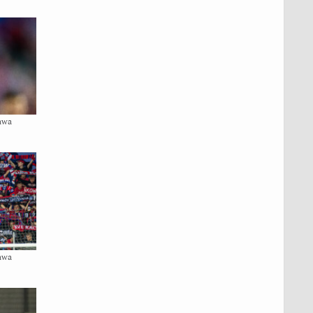
awa
awa