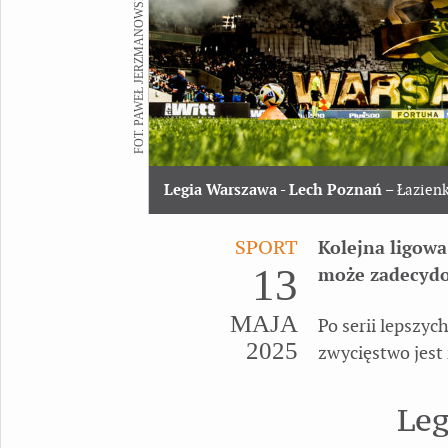
FOT. PAWEŁ JERZMANOWSKI
Legia Warszawa - Lech Poznań
– Łazien
SPORT
Kolejna ligowa
13
może zadecydow
MAJA
Po serii lepszy
2025
zwycięstwo jest
Leg