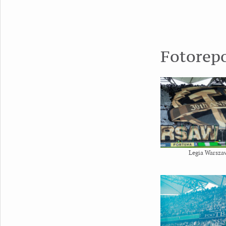
Fotorep
Legia Warsza