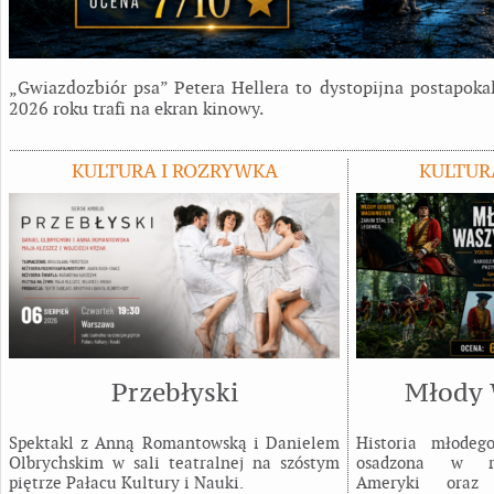
„Gwiazdozbiór psa” Petera Hellera to dystopijna postapokal
2026 roku trafi na ekran kinowy.
KULTURA I ROZRYWKA
KULTUR
Przebłyski
Młody 
Spektakl z Anną Romantowską i Danielem
Historia młodeg
Olbrychskim w sali teatralnej na szóstym
osadzona w rea
piętrze Pałacu Kultury i Nauki.
Ameryki oraz r