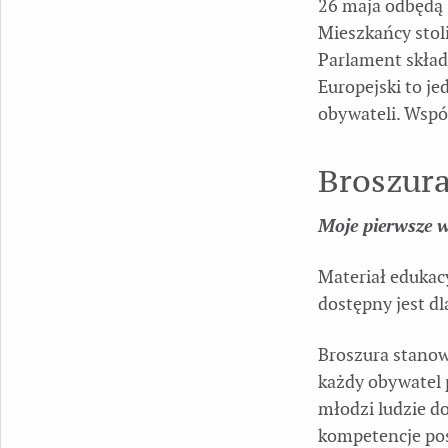
26 maja odbędą 
Mieszkańcy stoli
Parlament składa
Europejski to j
obywateli. Wspól
Broszur
Moje pierwsze 
Materiał eduka
dostępny jest d
Broszura stanow
każdy obywatel 
młodzi ludzie d
kompetencje posł