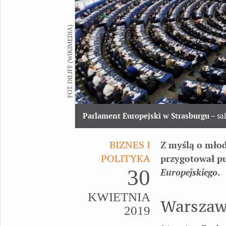
FOT. DILIFF (WIKIMEDIA)
Parlament Europejski w Strasburgu
– sa
BIZNES I
Z myślą o mło
POLITYKA
przygotował p
30
Europejskiego
.
KWIETNIA
Warszaw
2019