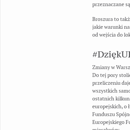
przeznaczane są 
Broszura to tak
jakie warunki na
od wejścia do lo
#DziękU
Zmiany w Warsza
Do tej pory stol
przeliczeniu daj
wszystkich samo
ostatnich kilku
europejskich, o 
Funduszu Spójno
Europejskiego F
mieszkańcy.