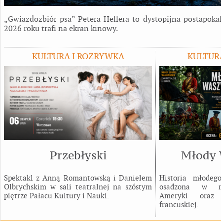
„Gwiazdozbiór psa” Petera Hellera to dystopijna postapokal
2026 roku trafi na ekran kinowy.
KULTURA I ROZRYWKA
KULTUR
Przebłyski
Młody 
Spektakl z Anną Romantowską i Danielem
Historia młodeg
Olbrychskim w sali teatralnej na szóstym
osadzona w rea
piętrze Pałacu Kultury i Nauki.
Ameryki oraz r
francuskiej.