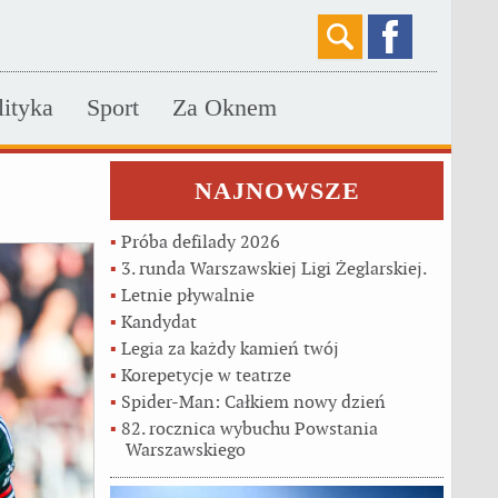
lityka
Sport
Za Oknem
NAJNOWSZE
▪
Próba defilady 2026
▪
3. runda Warszawskiej Ligi Żeglarskiej.
▪
Letnie pływalnie
▪
Kandydat
▪
Legia za każdy kamień twój
▪
Korepetycje w teatrze
▪
Spider-Man: Całkiem nowy dzień
▪
82. rocznica wybuchu Powstania
Warszawskiego