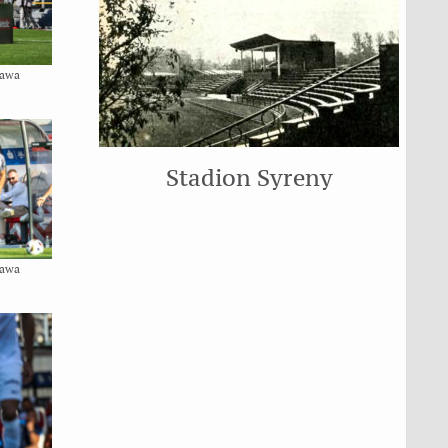
zawa
Stadion Syreny
zawa