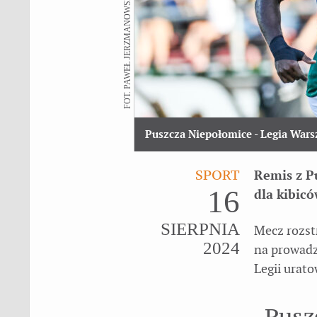
FOT. PAWEŁ JERZMANOWSKI
Puszcza Niepołomice - Legia War
SPORT
Remis z P
16
dla kibic
SIERPNIA
Mecz rozst
2024
na prowadz
Legii urat
Pusz