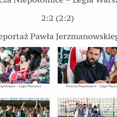
2:2 (2:2)
eportaż Pawła Jerzmanowskie
iepołomice – Legia Warszawa
Puszcza Niepołomice – Legia Wars