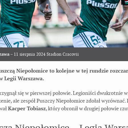
szawa
– 11 sierpnia 2024 Stadion Cracovii
uszczą Niepołomice to kolejne w tej rundzie rozcz
ów Legii Warszawa.
rzygnął się w pierwszej połowie. Legioniści dwukrotnie w
enie, ale zespół Puszczy Niepołomice zdołał wyrównać.
ował
Kacper Tobiasz
, który obronił w drugiej połowie rzu
cza Niepołomice – Legia War