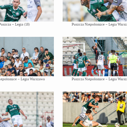
Puszcza – Legia (18)
Puszcza Niepołomice – Legia Wars
iepołomice – Legia Warszawa
Puszcza Niepołomice – Legia Wars