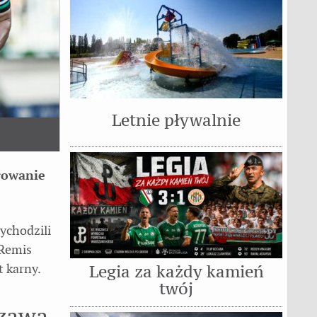
Letnie pływalnie
arowanie
ychodzili
 Remis
t karny.
Legia za każdy kamień
twój
szawa