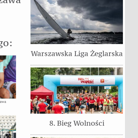
go:
Warszawska Liga Żeglarska
zawa
8. Bieg Wolności