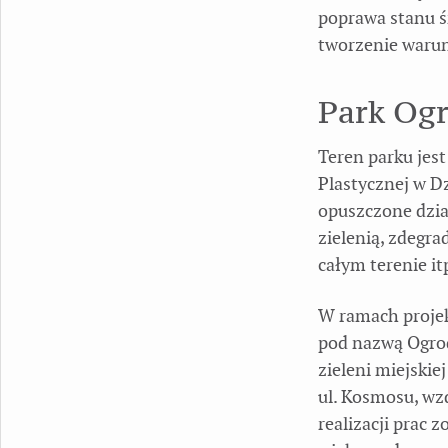
poprawa stanu ś
tworzenie warun
Park Og
Teren parku jest
Plastycznej w Dz
opuszczone dział
zielenią, zdegr
całym terenie i
W ramach projek
pod nazwą Ogrod
zieleni miejskie
ul. Kosmosu, wz
realizacji prac