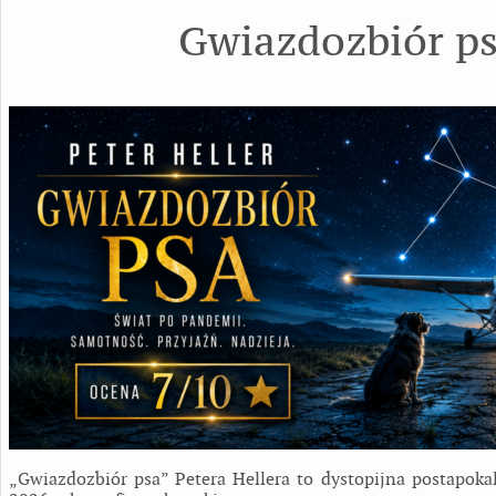
Gwiazdozbiór p
„Gwiazdozbiór psa” Petera Hellera to dystopijna postapokal