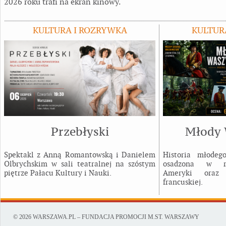
2026 roku trafi na ekran kinowy.
KULTURA I ROZRYWKA
KULTUR
Przebłyski
Młody 
Spektakl z Anną Romantowską i Danielem
Historia młodeg
Olbrychskim w sali teatralnej na szóstym
osadzona w rea
piętrze Pałacu Kultury i Nauki.
Ameryki oraz r
francuskiej.
© 2026 WARSZAWA.PL – FUNDACJA PROMOCJI M.ST. WARSZAWY