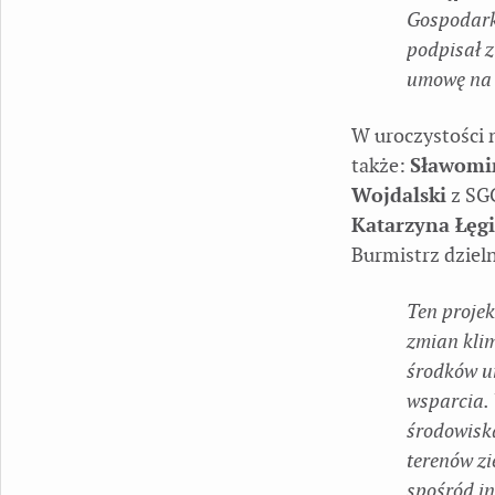
Gospodark
podpisał 
umowę na 
W uroczystości 
także:
Sławomi
Wojdalski
z SG
Katarzyna Łęg
Burmistrz dzieln
Ten projek
zmian kli
środków u
wsparcia.
środowiska
terenów zi
spośród i