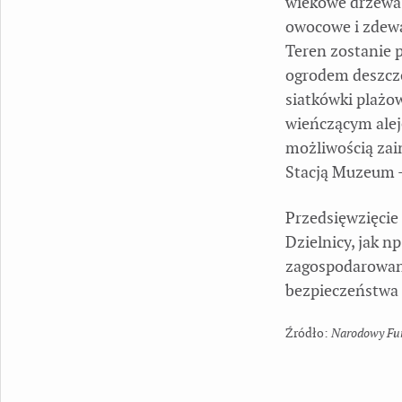
wiekowe drzewa 
owocowe i zdew
Teren zostanie 
ogrodem deszczo
siatkówki plażo
wieńczącym alej
możliwością zain
Stacją Muzeum 
Przedsięwzięcie
Dzielnicy, jak 
zagospodarowani
bezpieczeństwa 
Narodowy Fun