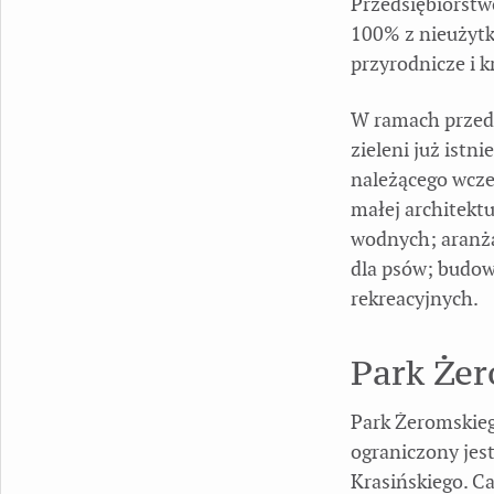
Przedsiębiorstw
100% z nieużytk
przyrodnicze i 
W ramach przeds
zieleni już istn
należącego wcz
małej architekt
wodnych; aranża
dla psów; budow
rekreacyjnych.
Park Że
Park Żeromskieg
ograniczony jest
Krasińskiego. Ca