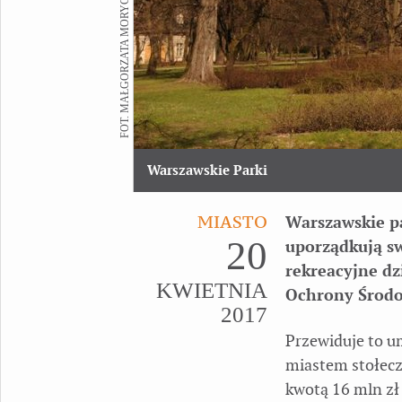
FOT. MAŁGORZATA MORYC
Warszawskie Parki
MIASTO
Warszawskie p
20
uporządkują sw
rekreacyjne d
KWIETNIA
Ochrony Środo
2017
Przewiduje to 
miastem stołecz
kwotą 16 mln zł