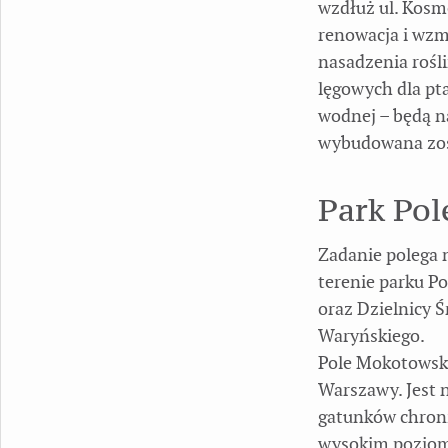
wzdłuż ul. Kosm
renowacja i wzm
nasadzenia rośl
lęgowych dla pt
wodnej – będą n
wybudowana zost
Park Po
Zadanie polega 
terenie parku P
oraz Dzielnicy Ś
Waryńskiego.
Pole Mokotowski
Warszawy. Jest 
gatunków chroni
wysokim poziome