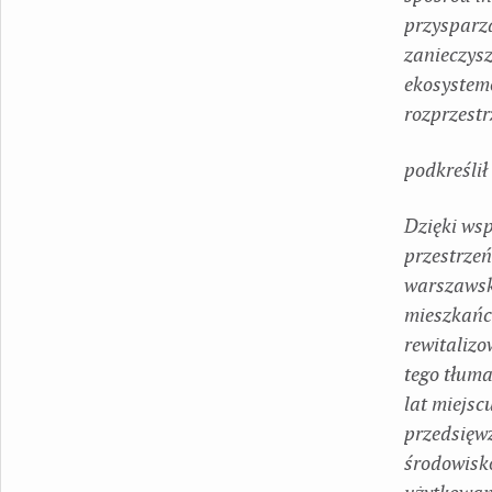
przysparza
zanieczys
ekosystemo
rozprzestr
podkreślił
Dzięki ws
przestrzeń
warszawski
mieszkańco
rewitalizo
tego tłuma
lat miejsc
przedsięwz
środowisko