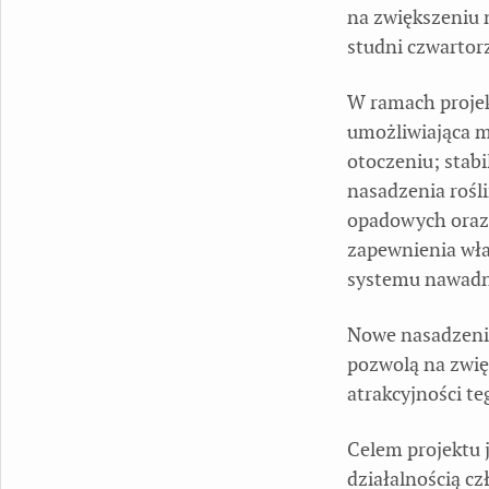
na zwiększeniu 
studni czwartor
W ramach projek
umożliwiająca m
otoczeniu; stabi
nasadzenia rośl
opadowych oraz 
zapewnienia wła
systemu nawadni
Nowe nasadzenia
pozwolą na zwię
atrakcyjności te
Celem projektu 
działalnością cz