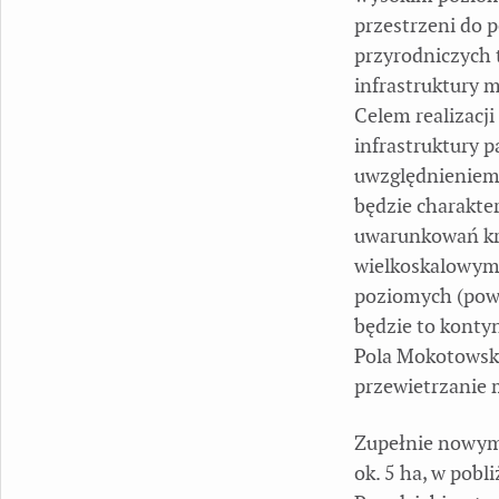
przestrzeni do p
przyrodniczych 
infrastruktury 
Celem realizacji
infrastruktury 
uwzględnieniem 
będzie charakte
uwarunkowań kr
wielkoskalowym
poziomych (powi
będzie to kont
Pola Mokotowski
przewietrzanie 
Zupełnie nowym
ok. 5 ha, w pobl