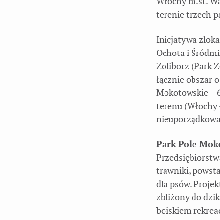
Włochy m.st. Wa
terenie trzech p
Inicjatywa zloka
Ochota i Śródmi
Żoliborz (Park 
łącznie obszar o
Mokotowskie – 6
terenu (Włochy –
nieuporządkowan
Park Pole Mok
Przedsiębiorstw
trawniki, powsta
dla psów. Proje
zbliżony do dz
boiskiem rekrea