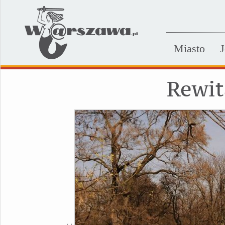
Miasto
J
Rewit