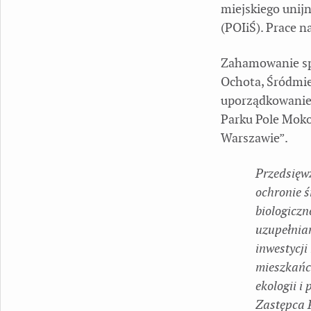
miejskiego unij
(POIiŚ). Prace n
Zahamowanie spa
Ochota, Śródmieś
uporządkowanie 
Parku Pole Mok
Warszawie”.
Przedsięwz
ochronie ś
biologiczn
uzupełnian
inwestycji
mieszkańc
ekologii i
Zastępca 