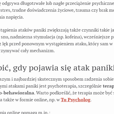
ę odgrywa długotrwałe lub nagłe przeciążenie psychiczne,
 stres, trudne doświadczenia życiowe, trauma czy brak m
ia napięcia.
ąpienia ataków paniki zwiększają także czynniki takie j
 snu, nadmierna stymulacja (np. kofeina), wcześniejsze 
z lęk przed ponownym wystąpieniem ataku, który sam w 
rzymywać cały mechanizm.
ić, gdy pojawia się atak panik
szym i najbardziej skutecznym sposobem radzenia sobie
ymi atakami paniki jest psychoterapia, szczególnie
terap
o-behawioralna
. Warto podkreślić, że terapia może być
 także w formie online, np. w
Tu Psycholog
.
pia online pomaga m.in.: