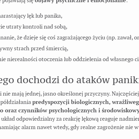
 pojawiają się
objawy psychiczne i emocjonalne
:
narastający lęk lub panika,
ie utraty kontroli nad sobą,
nanie, że dzieje się coś zagrażającego życiu (np. zawał, o
ywny strach przed śmiercią,
ie nierealności otoczenia lub oddzielenia od własnego ci
ego dochodzi do ataków panik
i nie mają jednej, jasno określonej przyczyny. Najczęściej
półdziałania
predyspozycji biologicznych, wrażliwe
 oraz czynników psychologicznych i środowiskow
b układ odpowiedzialny za reakcję lękową reaguje nadmie
chamiając alarm nawet wtedy, gdy realne zagrożenie nie w