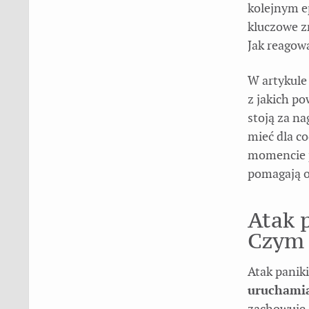
kolejnym e
kluczowe z
Jak reagow
W artykule
z jakich p
stoją za n
mieć dla c
momencie po
pomagają o
Atak p
Czym j
Atak paniki
uruchamia
zachowuje s