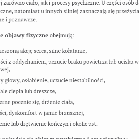
 zarówno ciało, jak i procesy psychiczne. U części osób 
czne, natomiast u innych silniej zaznaczają się przeżyci
e i poznawcze.
ze objawy fizyczne
obejmują:
ieszoną akcję serca, silne kołatanie,
ści z oddychaniem, uczucie braku powietrza lub ucisku w
owej,
y głowy, osłabienie, uczucie niestabilności,
fale ciepła lub dreszcze,
rne pocenie się, drżenie ciała,
ci, dyskomfort w jamie brzusznej,
nie lub drętwienie kończyn i okolic ust.