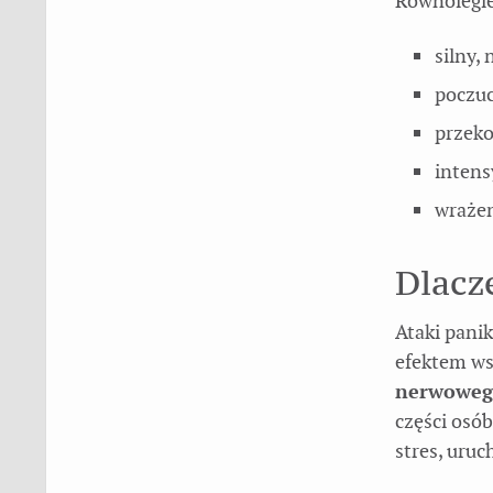
Równolegle
silny, 
poczuc
przeko
intens
wrażen
Dlacz
Ataki panik
efektem ws
nerwowego
części osó
stres, uru