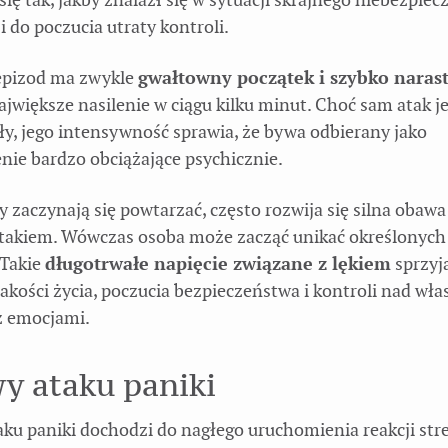
 do poczucia utraty kontroli.
epizod ma zwykle
gwałtowny początek i szybko naras
ajwiększe nasilenie w ciągu kilku minut. Choć sam atak j
ły, jego intensywność sprawia, że bywa odbierany jako
nie bardzo obciążające psychicznie.
 zaczynają się powtarzać, często rozwija się silna obawa
takiem. Wówczas osoba może zacząć unikać określonych 
 Takie
długotrwałe napięcie związane z lękiem
sprzyj
jakości życia, poczucia bezpieczeństwa i kontroli nad wł
z emocjami.
y ataku paniki
aku paniki dochodzi do nagłego uruchomienia reakcji str