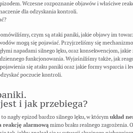
pizodem. Wczesne rozpoznanie objawów i właściwe reak
naczenie dla odzyskania kontroli.
ać?
 omówiliśmy, czym są ataki paniki, jakie objawy im towar
owodów mogą się pojawiać. Przyjrzeliśmy się mechanizmo
agłymi napadami silnego lęku, oraz konsekwencjom, jaki
odziennego funkcjonowania. Wyjaśniliśmy także, jak rea
jawienia się ataku paniki oraz jakie formy wsparcia i le
dzyskać poczucie kontroli.
aniki.
est i jak przebiega?
 to nagły epizod bardzo silnego lęku, w którym
układ n
 reakcję alarmową
mimo braku realnego zagrożenia. 
ię tak, jakby znalazł się w sytuacji skrajnego niebezpiec