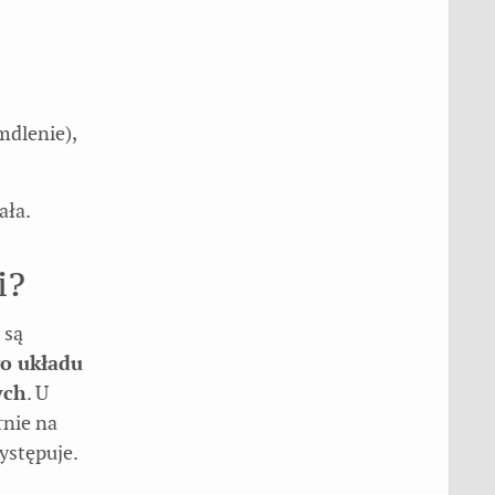
mdlenie),
ała.
i?
 są
go układu
ych
. U
rnie na
ystępuje.