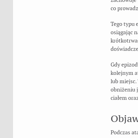
co prowadzi
Tego typu 
osiągając n
krótkotrwa
doświadcze
Gdy epizody
kolejnym a
lub miejsc.
obniżeniu 
ciałem ora
Objaw
Podczas at