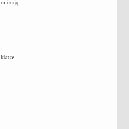
dominują
a
 klatce