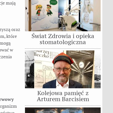
cje mają
zyszą oraz
Świat Zdrowia i opieka
m, które
stomatologiczna
e mogą
gować w
czenia
Kolejowa pamięć z
Arturem Barcisiem
erwowy
Organizm
zeństwa,