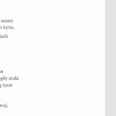
b mniej
b życia,
iach
ja
 gdy ataki
ą życie
sji,