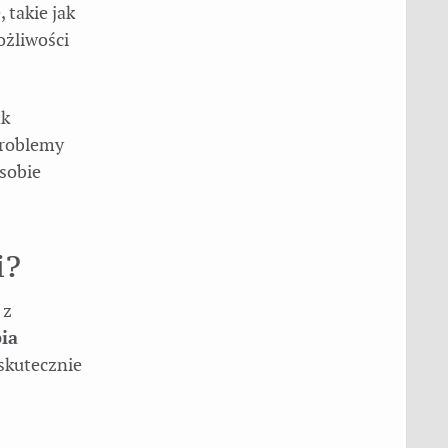
 takie jak
ożliwości
ak
problemy
sobie
i?
 z
ia
 skutecznie