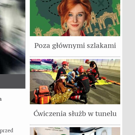
Poza głównymi szlakami
h
Ćwiczenia służb w tunelu
 przed