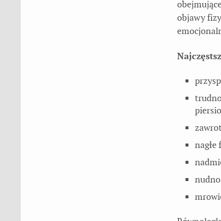
obejmującej
objawy fizy
emocjonaln
Najczęsts
przysp
trudno
piersi
zawrot
nagłe 
nadmie
nudnoś
mrowie