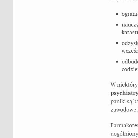
ograni
nauczy
katast
odzysk
wcześn
odbudo
codzi
W niektóry
psychiatr
paniki są b
zawodowe i
Farmakoter
uogólniony