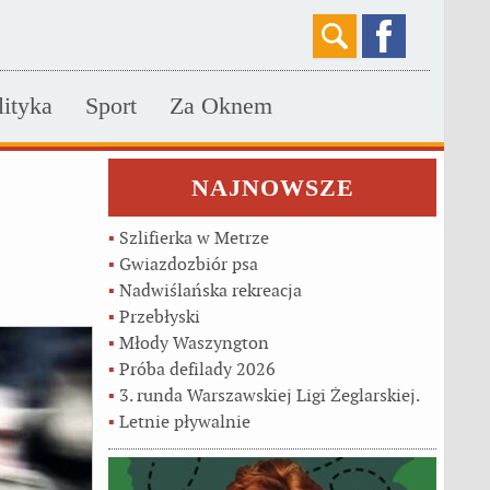
lityka
Sport
Za Oknem
NAJNOWSZE
▪
Szlifierka w Metrze
▪
Gwiazdozbiór psa
▪
Nadwiślańska rekreacja
▪
Przebłyski
▪
Młody Waszyngton
▪
Próba defilady 2026
▪
3. runda Warszawskiej Ligi Żeglarskiej.
▪
Letnie pływalnie