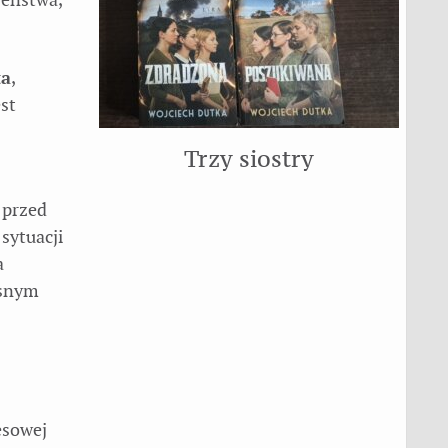
ta
,
est
Trzy siostry
 przed
sytuacji
a
asnym
esowej