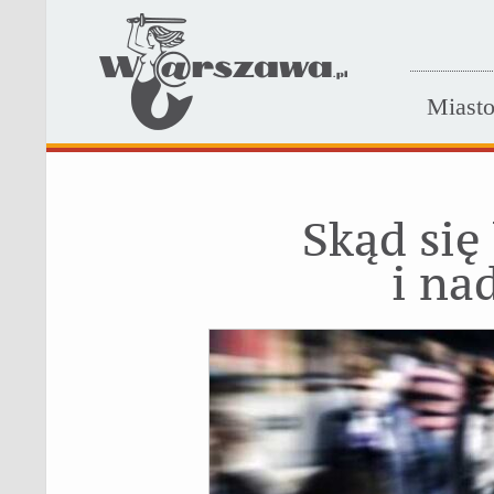
Miast
Skąd się
i na