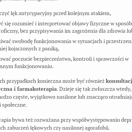
czyć lęk antycypacyjny przed kolejnym atakiem,
ć się rozumieć i interpretować objawy fizyczne w sposó
roficzny, bez przypisywania im zagrożenia dla zdrowia lu
iwać swobodę funkcjonowania w sytuacjach i przestrzen
iej kojarzonych z paniką,
wać poczucie bezpieczeństwa, kontroli i sprawczości w
ennym funkcjonowaniu.
ch przypadkach konieczna może być również
konsultac
yczna i farmakoterapia
. Dzieje się tak zwłaszcza wtedy,
ardzo częste, wyjątkowo nasilone lub znacząco utrudniaj
 społeczne.
apia bywa też rozważana przy współwystępowaniu depre
ch zaburzeń lękowych czy nasilonej agorafobii.