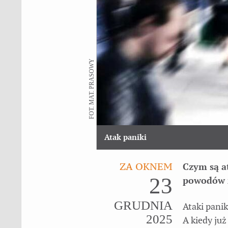
FOT. MAT. PRASOWY
Atak paniki
ZA OKNEM
Czym są at
23
powodów m
GRUDNIA
Ataki panik
2025
A kiedy już