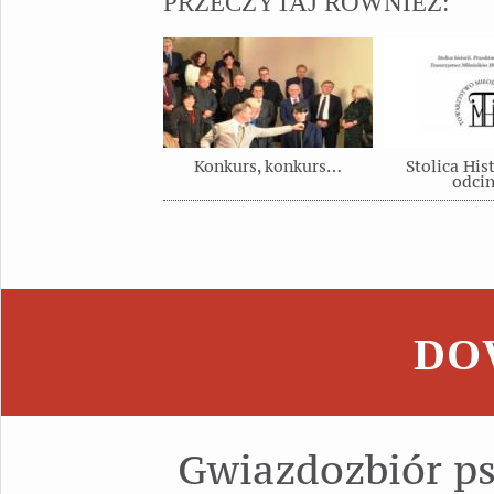
PRZECZYTAJ RÓWNIEŻ:
Konkurs, konkurs…
Stolica Hist
odci
DOW
Gwiazdozbiór p