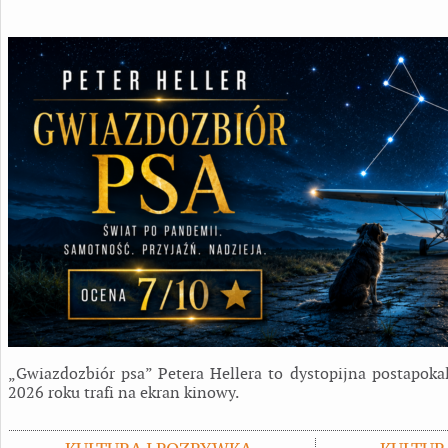
„Gwiazdozbiór psa” Petera Hellera to dystopijna postapokal
2026 roku trafi na ekran kinowy.