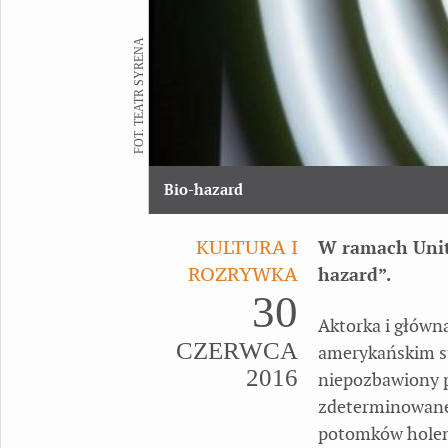
FOT. TEATR SYRENA
Bio-hazard
KULTURA I
W ramach Unit
ROZRYWKA
hazard”.
30
Aktorka i główn
CZERWCA
amerykańskim st
2016
niepozbawiony po
zdeterminowane
potomków holend