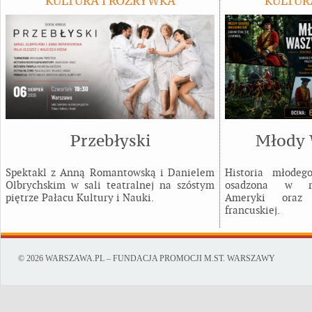
KULTURA I ROZRYWKA
KULTUR
Przebłyski
Młody 
Spektakl z Anną Romantowską i Danielem
Historia młodeg
Olbrychskim w sali teatralnej na szóstym
osadzona w rea
piętrze Pałacu Kultury i Nauki.
Ameryki oraz r
francuskiej.
© 2026 WARSZAWA.PL – FUNDACJA PROMOCJI M.ST. WARSZAWY