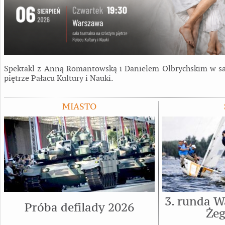
Spektakl z Anną Romantowską i Danielem Olbrychskim w sal
piętrze Pałacu Kultury i Nauki.
MIASTO
3. runda W
Próba defilady 2026
Żeg