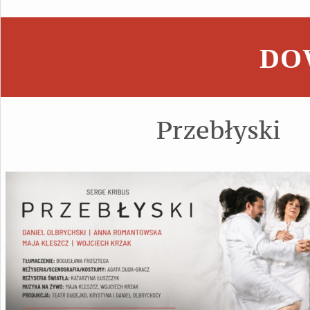
DOW
Przebłyski