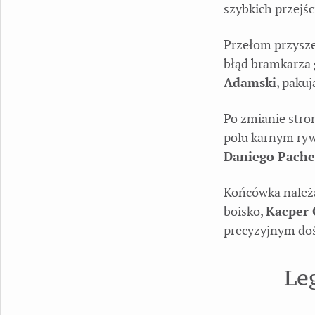
szybkich przejśc
Przełom przysze
błąd bramkarza 
Adamski
, pakuj
Po zmianie stron
polu karnym ryw
Daniego Pache
Końcówka należa
boisko,
Kacper
precyzyjnym do
Le