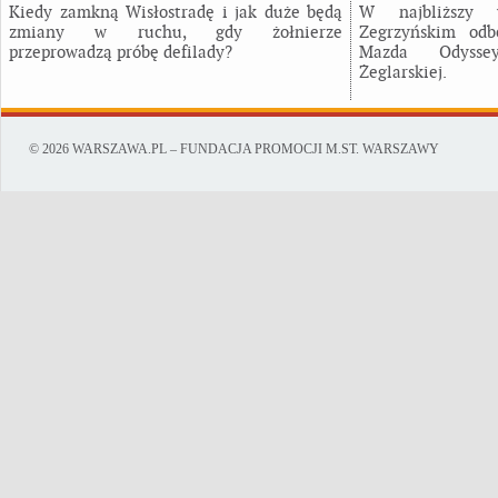
Kiedy zamkną Wisłostradę i jak duże będą
W najbliższy
zmiany w ruchu, gdy żołnierze
Zegrzyńskim odb
przeprowadzą próbę defilady?
Mazda Odysse
Żeglarskiej.
© 2026 WARSZAWA.PL – FUNDACJA PROMOCJI M.ST. WARSZAWY