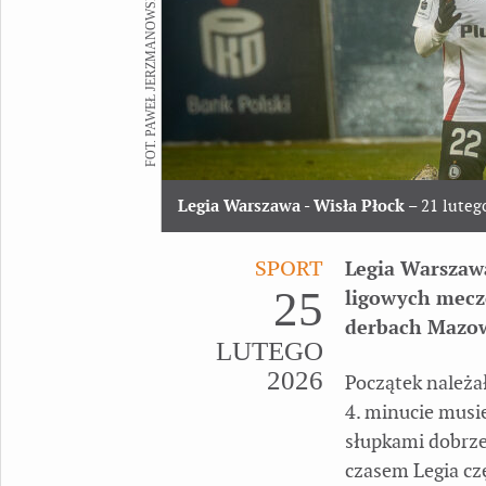
FOT. PAWEŁ JERZMANOWSKI
Legia Warszawa - Wisła Płock
– 21 luteg
SPORT
Legia Warszaw
25
ligowych mecz
derbach Mazow
LUTEGO
2026
Początek należał
4. minucie musie
słupkami dobrz
czasem Legia czę