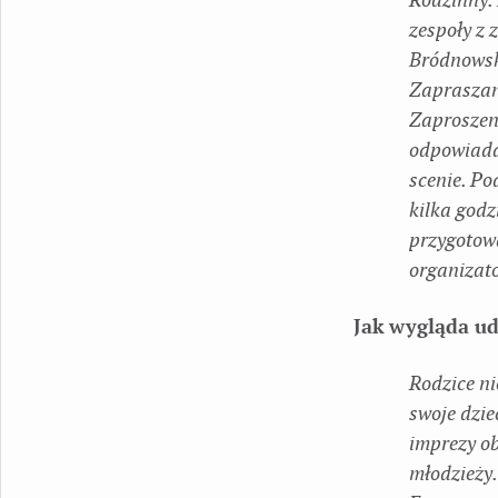
zespoły z
Bródnowski
Zapraszane
Zaproszeni
odpowiada
scenie. Po
kilka godz
przygotowa
organizat
Jak wygląda ud
Rodzice ni
swoje dzie
imprezy ob
młodzieży.