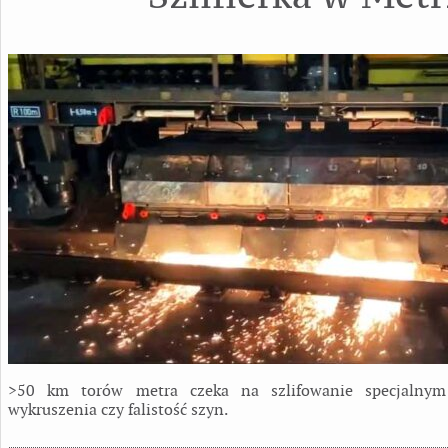
>50 km torów metra czeka na szlifowanie specjalnym
wykruszenia czy falistość szyn.