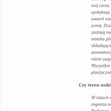
niej coraz
spotykają 
swoich sie
scenę. Dzi
zostają na
stoiska pl
składające
animatorz
różne zaję
Wszystkie 
plastyczne
Czy teren wokó
W latach 
impreza n
Rodzinny. 