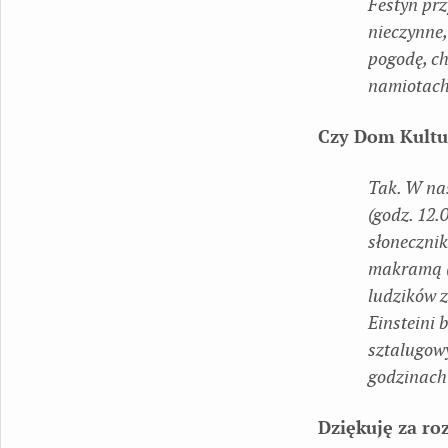
Festyn prz
nieczynne,
pogodę, ch
namiotach,
Czy Dom Kultur
Tak. W na
(godz. 12
słonecznik
makramą (1
ludzików z
Einsteini
sztalugow
godzinach 
Dziękuję za r