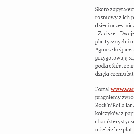
Skoro zapytałem 
rozmowy z ich p
dzieci uczestni
„Zacisze”. Dwoj
plastycznych i 
Agnieszki śpie
przygotowują si
podkreśliła, że 
dzięki czemu łat
Portal
www.war
pragniemy zwróc
Rock’n’Rolla la
kolczyków z papi
charakterystycz
mieście bezpłat