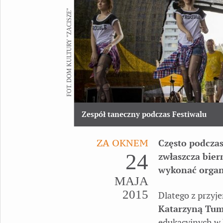
FOT. DOM KULTURY "ZACISZE"
Zespół taneczny podczas Festiwalu
ZA OKNEM
Często podczas
24
zwłaszcza bier
wykonać organi
MAJA
2015
Dlatego z przyj
Katarzyną Tum
edukacyjnych w 