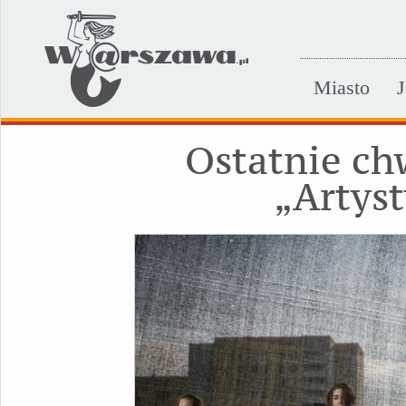
Miasto
J
Ostatnie ch
„Artys