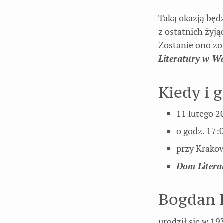
Taką okazją będ
z ostatnich żyj
Zostanie ono z
Literatury w W
Kiedy i 
11 lutego 2
o godz. 17:
przy Krako
Dom Litera
Bogdan 
urodził się w 19