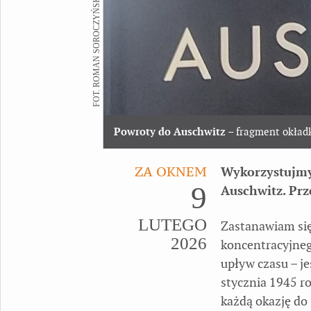
FOT. ROMAN SOROCZYŃSKI
Powroty do Auschwitz
– fragment okład
ZA OKNEM
Wykorzystujmy
9
Auschwitz. Pr
LUTEGO
Zastanawiam się
2026
koncentracyjneg
upływ czasu – j
stycznia 1945 r
każdą okazję do