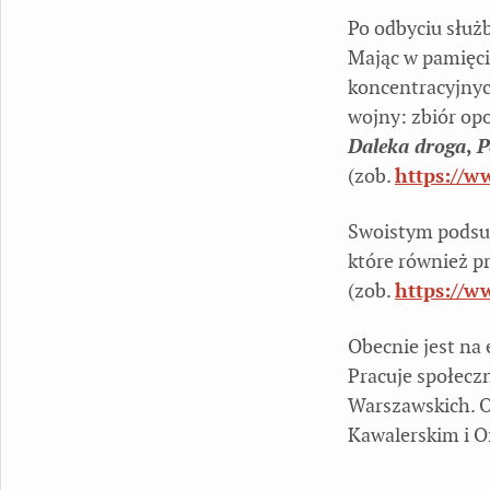
Po odbyciu służ
Mając w pamięci 
koncentracyjnych
wojny: zbiór o
Daleka droga
,
P
(zob.
https://w
Swoistym pods
które również p
(zob.
https://w
Obecnie jest na
Pracuje społecz
Warszawskich. 
Kawalerskim i O