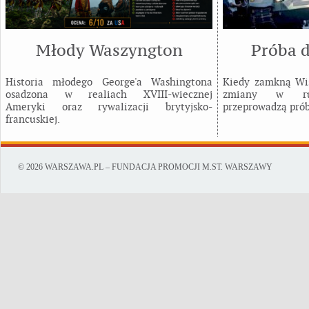
Młody Waszyngton
Próba d
Historia młodego George'a Washingtona
Kiedy zamkną Wis
osadzona w realiach XVIII-wiecznej
zmiany w ruc
Ameryki oraz rywalizacji brytyjsko-
przeprowadzą prób
francuskiej.
© 2026 WARSZAWA.PL – FUNDACJA PROMOCJI M.ST. WARSZAWY