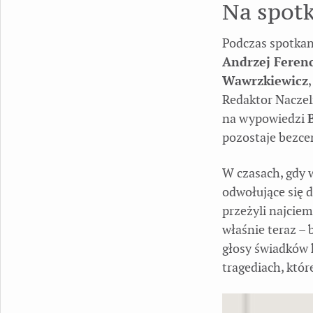
Na spot
Podczas spotka
Andrzej Feren
Wawrzkiewicz
Redaktor Nacze
na wypowiedzi
pozostaje bezce
W czasach, gdy 
odwołujące się d
przeżyli najciem
właśnie teraz – 
głosy świadków h
tragediach, któr