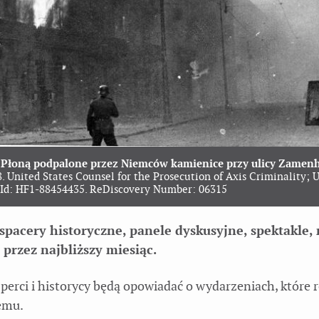
 Płoną podpalone przez Niemców kamienice przy ulicy Zamen
. United States Counsel for the Prosecution of Axis Criminality; 
t Id: HF1-88454435. ReDiscovery Number: 06315
spacery historyczne, panele dyskusyjne, spektakle, 
 przez najbliższy miesiąc.
sperci i historycy będą opowiadać o wydarzeniach, które 
temu.