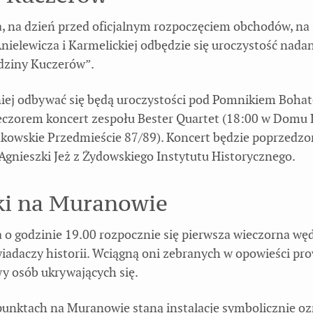
a, na dzień przed oficjalnym rozpoczęciem obchodów, na
Anielewicza i Karmelickiej odbędzie się uroczystość nada
dziny Kuczerów”.
iej odbywać się będą uroczystości pod Pomnikiem Boha
ieczorem koncert zespołu Bester Quartet (18:00 w Domu L
rakowskie Przedmieście 87/89). Koncert będzie poprzedz
gnieszki Jeż z Żydowskiego Instytutu Historycznego.
ki na Muranowie
a o godzinie 19.00 rozpocznie się pierwsza wieczorna wę
iadaczy historii. Wciągną oni zebranych w opowieści pr
y osób ukrywających się.
punktach na Muranowie staną instalacje symbolicznie oz