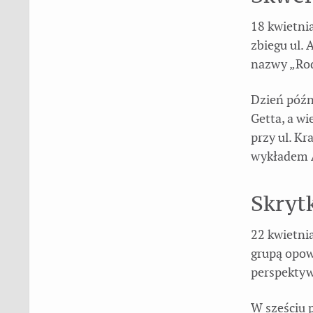
18 kwietni
zbiegu ul. 
nazwy „Ro
Dzień późn
Getta, a w
przy ul. K
wykładem A
Skryt
22 kwietni
grupą opow
perspektyw
W sześciu 