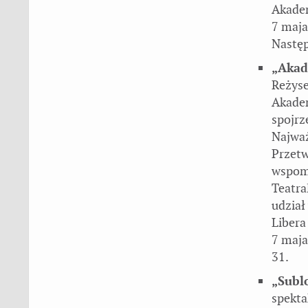
Akadem
7 maja
Następ
„Akad
Reżyse
Akadem
spojrz
Najważ
Przetw
wspomn
Teatra
udział
Libera
7 maja
31.
„Subl
spekta