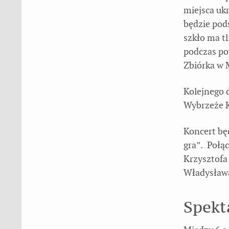
miejsca uk
będzie pod
szkło ma t
podczas po
Zbiórka w 
Kolejnego 
Wybrzeże K
Koncert bę
gra”. Połą
Krzysztofa
Władysława
Spekt