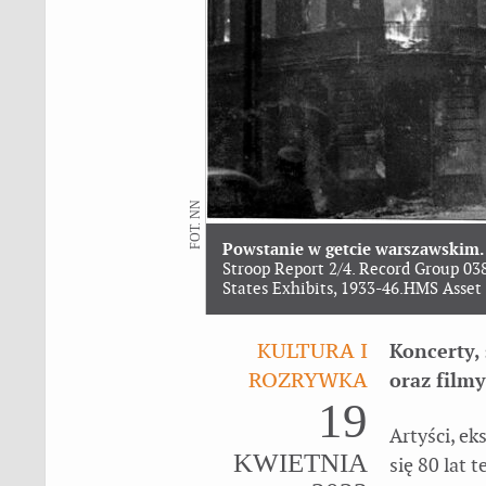
FOT. NN
Powstanie w getcie warszawskim.
Stroop Report 2/4. Record Group 038
States Exhibits, 1933-46.HMS Asse
KULTURA I
Koncerty, 
ROZRYWKA
oraz filmy
19
Artyści, ek
KWIETNIA
się 80 lat 