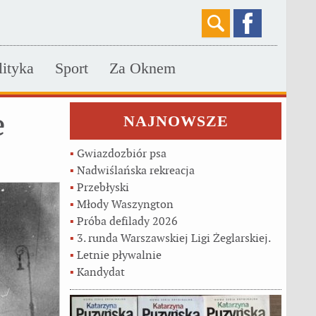
lityka
Sport
Za Oknem
e
NAJNOWSZE
▪
Gwiazdozbiór psa
▪
Nadwiślańska rekreacja
▪
Przebłyski
▪
Młody Waszyngton
▪
Próba defilady 2026
▪
3. runda Warszawskiej Ligi Żeglarskiej.
▪
Letnie pływalnie
▪
Kandydat