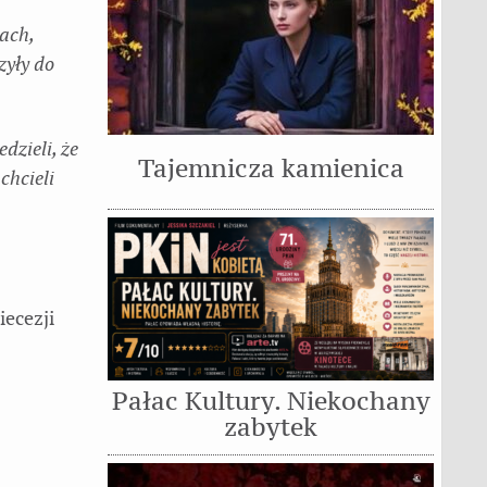
ach,
zyły do
dzieli, że
Tajemnicza kamienica
chcieli
iecezji
Pałac Kultury. Niekochany
zabytek