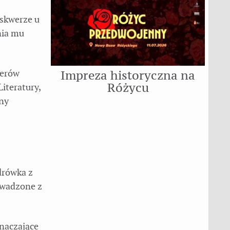
 skwerze u
nia mu
terów
Impreza historyczna na
Różycu
iteratury,
ony
drówka z
owadzone z
naczające