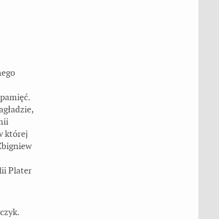
nego
 pamięć.
agładzie,
mii
w której
Zbigniew
ii Plater
czyk.