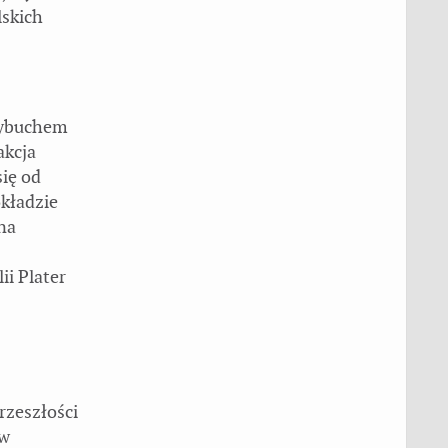
lskich
 wybuchem
akcja
się od
kładzie
na
ii Plater
rzeszłości
 w