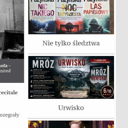
Nie tylko śledztwa
hofa
–
United
recitale
Urwisko
rozegrały