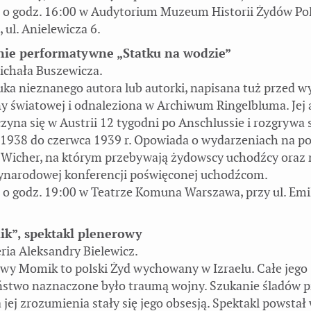
 o godz. 16:00 w Audytorium Muzeum Historii Żydów Po
 ul. Anielewicza 6.
nie performatywne „Statku na wodzie”
ichała Buszewicza.
uka nieznanego autora lub autorki, napisana tuż przed
ny światowej i odnaleziona w Archiwum Ringelbluma. Jej 
zyna się w Austrii 12 tygodni po Anschlussie i rozgrywa 
1938 do czerwca 1939 r. Opowiada o wydarzeniach na po
 Wicher, na którym przebywają żydowscy uchodźcy oraz 
narodowej konferencji poświęconej uchodźcom.
 o godz. 19:00 w Teatrze Komuna Warszawa, przy ul. Emil
k”, spektakl plenerowy
ria Aleksandry Bielewicz.
wy Momik to polski Żyd wychowany w Izraelu. Całe jego
ństwo naznaczone było traumą wojny. Szukanie śladów p
a jej zrozumienia stały się jego obsesją. Spektakl powstał