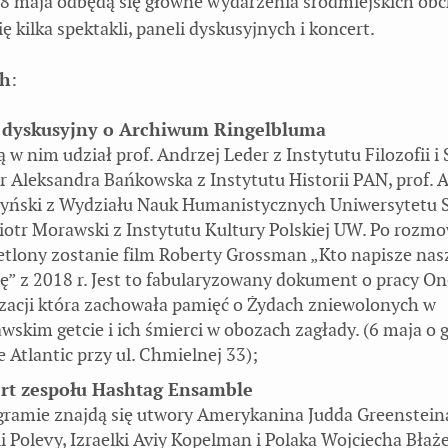
 8 maja odbędą się główne wydarzenia śródmiejskich ob
ę kilka spektakli, paneli dyskusyjnych i koncert.
ch
:
 dyskusyjny o Archiwum Ringelbluma
w nim udział prof. Andrzej Leder z Instytutu Filozofii i 
r Aleksandra Bańkowska z Instytutu Historii PAN, prof.
yński z Wydziału Nauk Humanistycznych Uniwersytetu
Piotr Morawski z Instytutu Kultury Polskiej UW. Po rozm
tlony zostanie film Roberty Grossman „Kto napisze nas
ię” z 2018 r. Jest to fabularyzowany dokument o pracy On
zacji która zachowała pamięć o Żydach zniewolonych w
wskim getcie i ich śmierci w obozach zagłady. (6 maja o 
e Atlantic przy ul. Chmielnej 33);
rt zespołu Hashtag Ensamble
ramie znajdą się utwory Amerykanina Judda Greensteina
ii Polevy, Izraelki Aviy Kopelman i Polaka Wojciecha Błaż