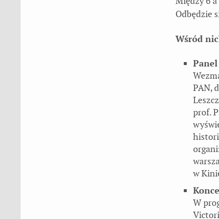
Między 6 a
Odbędzie si
Wśród ni
Panel
Wezmą 
PAN, d
Leszcz
prof. 
wyświe
histor
organi
warsza
w Kini
Konce
W prog
Victor