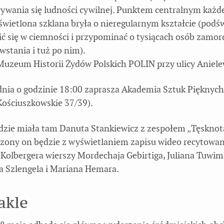
rywania się ludności cywilnej. Punktem centralnym każde
świetlona szklana bryła o nieregularnym kształcie (podś
lić się w ciemności i przypominać o tysiącach osób zam
wstania i tuż po nim).
Muzeum Historii Żydów Polskich POLIN przy ulicy Aniele
dnia o godzinie 18:00 zaprasza Akademia Sztuk Pięknych 
ościuszkowskie 37/39).
dzie miała tam Danuta Stankiewicz z zespołem „Tęsknot
czony on będzie z wyświetlaniem zapisu wideo recytowa
 Kolbergera wierszy Mordechaja Gebirtiga, Juliana Tuwim
 Szlengela i Mariana Hemara.
akle