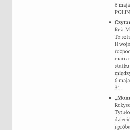
6 maja
POLIN,
Czyta
Reż. M
To szt
II woj
rozpoc
marca 
statku
między
6 maja
31.
„Momi
Reżyse
Tytuło
dzieci
i prób