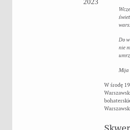
2023
Wcze
świet
warsz
Do wa
nie m
umrz
Mija 
W środę 19 
Warszawski
bohaterski
Warszaws
Skwer