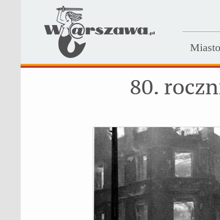
Miast
80. rocz