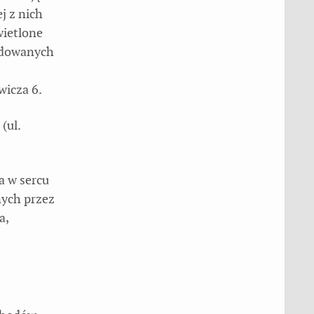
j z nich
wietlone
ordowanych
wicza 6.
(ul.
a w sercu
nych przez
a,