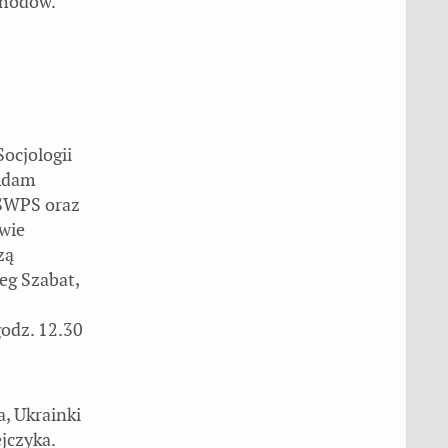
chodów.
Socjologii
 Adam
 SWPS oraz
owie
zą
eg Szabat,
godz. 12.30
, Ukrainki
ejczyka.