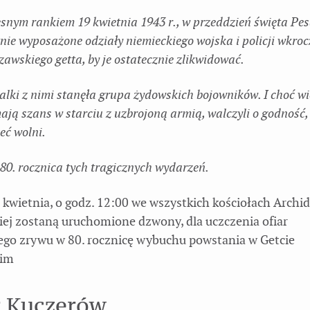
snym rankiem 19 kwietnia 1943 r., w przeddzień święta Pes
nie wyposażone odziały niemieckiego wojska i policji wkroc
awskiego getta, by je ostatecznie zlikwidować.
lki z nimi stanęła grupa żydowskich bojowników. I choć wie
ają szans w starciu z uzbrojoną armią, walczyli o godność, 
eć wolni.
80. rocznica tych tragicznych wydarzeń.
kwietnia, o godz. 12:00 we wszystkich kościołach Archid
ej zostaną uruchomione dzwony, dla uczczenia ofiar
ego zrywu w 80. rocznicę wybuchu powstania w Getcie
kim
 Kuczerów