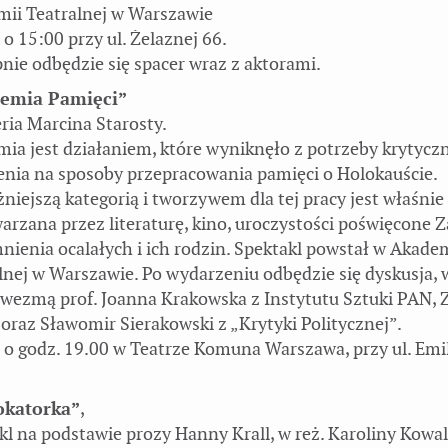
ii Teatralnej w Warszawie
 o 15:00 przy ul. Żelaznej 66.
nie odbędzie się spacer wraz z aktorami.
emia Pamięci”
ria Marcina Starosty.
ia jest działaniem, które wyniknęło z potrzeby krytycz
enia na sposoby przepracowania pamięci o Holokauście.
niejszą kategorią i tworzywem dla tej pracy jest właśnie
arzana przez literaturę, kino, uroczystości poświęcone Z
ienia ocalałych i ich rodzin. Spektakl powstał w Akade
lnej w Warszawie. Po wydarzeniu odbędzie się dyskusja, 
 wezmą prof. Joanna Krakowska z Instytutu Sztuki PAN, 
 oraz Sławomir Sierakowski z „Krytyki Politycznej”.
 o godz. 19.00 w Teatrze Komuna Warszawa, przy ul. Emil
okatorka”
,
kl na podstawie prozy Hanny Krall, w reż. Karoliny Kowal