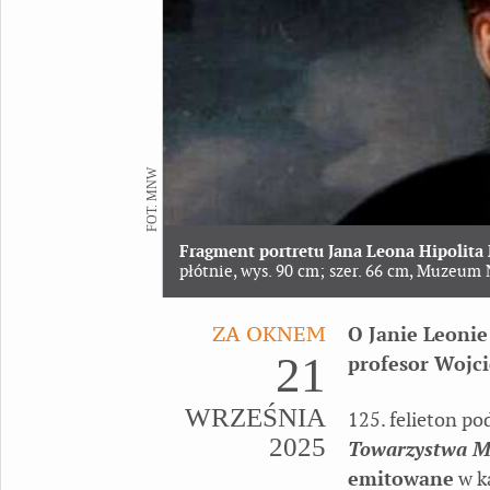
FOT. MNW
Fragment portretu Jana Leona Hipolita 
płótnie, wys. 90 cm; szer. 66 cm, Muzeu
ZA OKNEM
O Janie Leonie
21
profesor Wojc
WRZEŚNIA
125. felieton p
2025
Towarzystwa Mi
emitowane
w ka