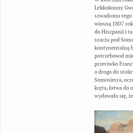
Lekkokonny Gwar
szwadronu tego 
wiosną 1807 roku
do Hiszpanii i t
szarża pod Somo
kontynentalną by
potrzebował mie
przeciwko Franc
a droga do stoli
Somosierra, ocz
kręta, łatwa do 
wydawało się, że