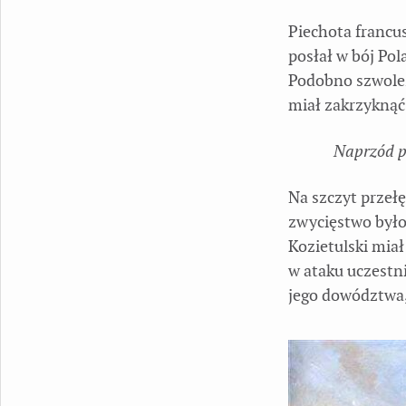
Piechota francu
posłał w bój Pol
Podobno szwoleże
miał zakrzyknąć
Naprzód ps
Na szczyt przełę
zwycięstwo było
Kozietulski miał
w ataku uczestn
jego dowództwa, 