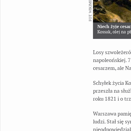
FOT. WIKIMEDIA
Niech żyje cesa
Kossak, olej na p
Losy szwoleżeró
napoleońskiej. 7
cesarzem, ale N
Schyłek życia Ko
przeszła na służ
roku 1821 i o t
Warszawa pamięt
ludzi. Stał się 
nieodpowiedzialn