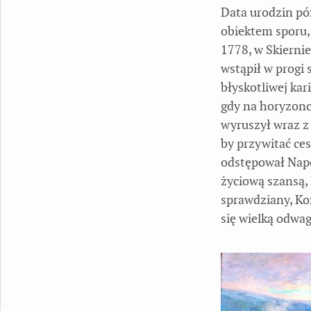
Data urodzin póź
obiektem sporu, 
1778, w Skierni
wstąpił w progi 
błyskotliwej kar
gdy na horyzonc
wyruszył wraz z
by przywitać ces
odstępował Napol
życiową szansą, 
sprawdziany, Koz
się wielką odwag