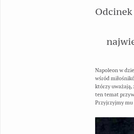
Odcinek
najwi
Napoleon w dziej
wśród miłośnikó
którzy uważają, 
ten temat przyw
Przyjrzyjmy mu s