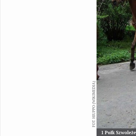
FOT. HIUPPO (WIKIMEDIA)
1 Pułk Szwoleże