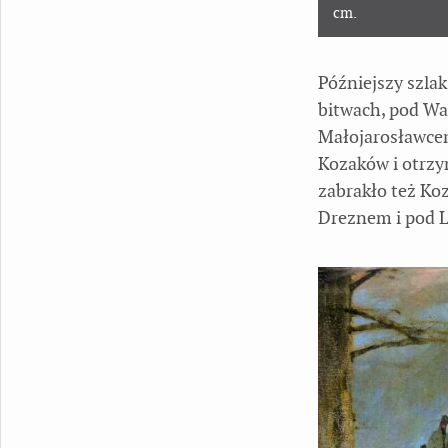
cm.
Późniejszy szlak
bitwach, pod Wa
Małojarosławcem
Kozaków i otrzy
zabrakło też Koz
Dreznem i pod L