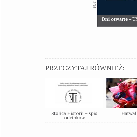
Dni otwarte
– U
PRZECZYTAJ RÓWNIEŻ:
Stolica Historii – spis
Hatwal
odcinków