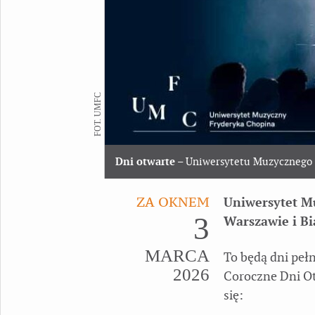
FOT. UMFC
Dni otwarte
– Uniwersytetu Muzycznego 
ZA OKNEM
Uniwersytet M
3
Warszawie i Bi
MARCA
To będą dni peł
2026
Coroczne Dni O
się: