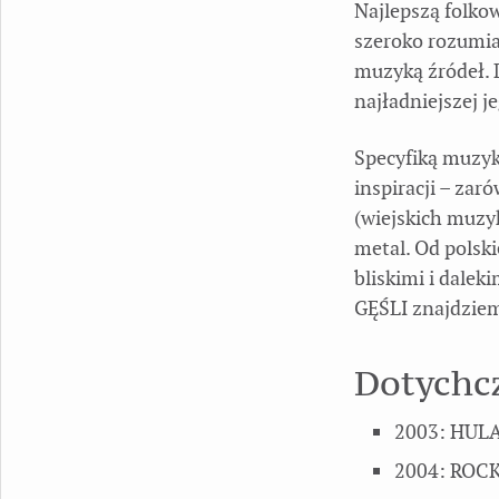
Najlepszą folko
szeroko rozumia
muzyką źródeł.
najładniejszej j
Specyfiką muzyk
inspiracji – zaró
(wiejskich muzy
metal. Od polskie
bliskimi i dale
GĘŚLI znajdzie
Dotychcz
2003: HULA
2004: ROCK