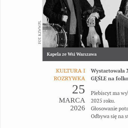
FOT. KZWW.PL
Kapela ze Wsi Warszawa
KULTURA I
Wystartowała 
ROZRYWKA
GĘŚLE na folko
25
Plebiscyt ma wyb
MARCA
2025 roku.
2026
Głosowanie potr
Odbywa się na s