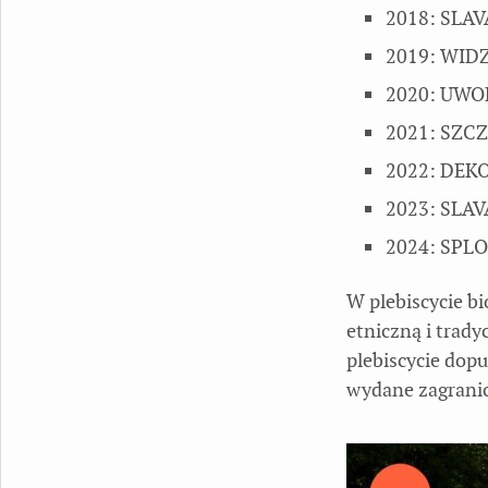
2018: SLAV
2019: WID
2020: UWOD
2021: SZCZ
2022: DEK
2023: SLAV
2024: SPLO
W plebiscycie b
etniczną i trady
plebiscycie do
wydane zagranic