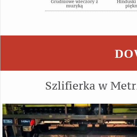
Grudniowe wieczory z
Hinduski
muzyką
piękn
DOW
Szlifierka w Met