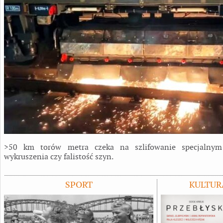
>50 km torów metra czeka na szlifowanie specjalnym
wykruszenia czy falistość szyn.
SPORT
KULTUR