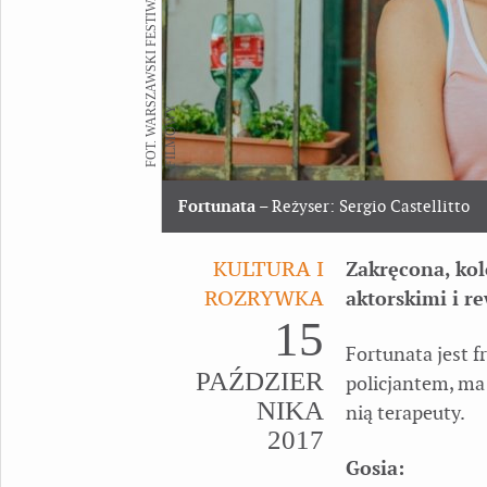
F
O
T
.
W
A
R
S
Z
A
W
S
K
I
F
E
S
T
I
W
A
L
F
I
L
M
O
W
Y
Fortunata
– Reżyser: Sergio Castellitto
KULTURA I
Zakręcona, kol
ROZRYWKA
aktorskimi i r
15
Fortunata jest f
PAŹDZIER
policjantem, ma
NIKA
nią terapeuty.
2017
Gosia: