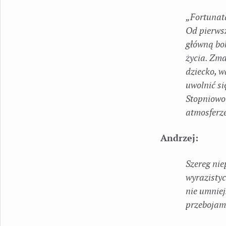
„Fortunata
Od pierwsz
główną boh
życia. Zma
dziecko, w
uwolnić si
Stopniowo
atmosferze
Andrzej:
Szereg ni
wyrazistyc
nie umnie
przebojam