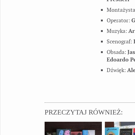
Montażyst
Operator:
G
Muzyka:
Ar
Scenograf:
Obsada:
Ja
Edoardo Pe
Dźwięk:
Al
PRZECZYTAJ RÓWNIEŻ: