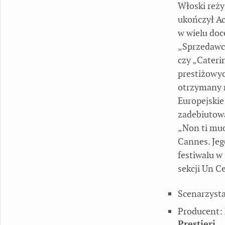
Włoski reży
ukończył Ac
w wielu doc
„Sprzedawcy
czy „Caterin
prestiżowyc
otrzymany n
Europejskie
zadebiutowa
„Non ti muo
Cannes. Jeg
festiwalu w
sekcji Un C
Scenarzyst
Producent:
Prestieri