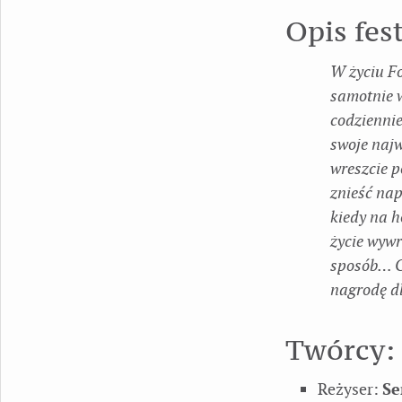
Opis fes
W życiu Fo
samotnie w
codziennie
swoje najw
wreszcie p
znieść nap
kiedy na h
życie wywr
sposób… O
nagrodę dl
Twórcy:
Reżyser:
Se