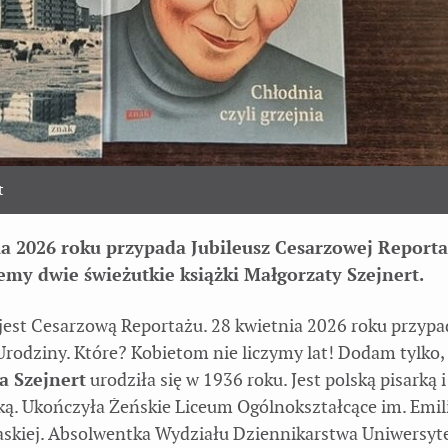
t
ia 2026 roku przypada Jubileusz Cesarzowej Reporta
emy dwie świeżutkie książki Małgorzaty Szejnert.
est Cesarzową Reportażu. 28 kwietnia 2026 roku przypad
odziny. Które? Kobietom nie liczymy lat! Dodam tylko,
a Szejnert
urodziła się w 1936 roku. Jest polską pisarką i
ką. Ukończyła Żeńskie Liceum Ogólnokształcące im. Emili
laskiej. Absolwentka Wydziału Dziennikarstwa Uniwersyt