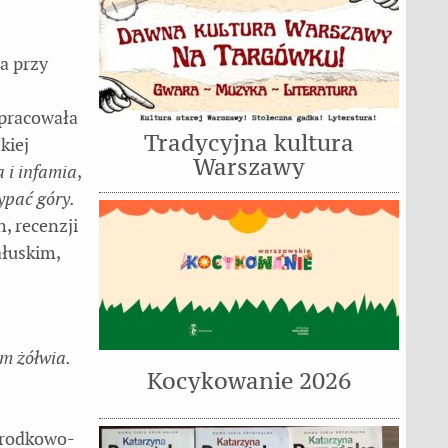
a przy
 pracowała
Tradycyjna kultura
kiej
Warszawy
 i infamia
,
ypać góry.
, recenzji
ałuskim,
m żółwia.
Kocykowanie 2026
 środkowo-