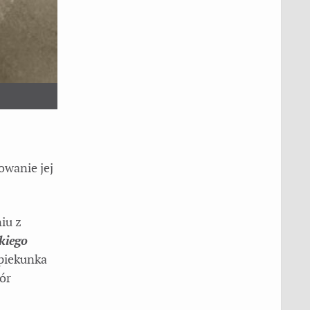
owanie jej
iu z
kiego
piekunka
bór