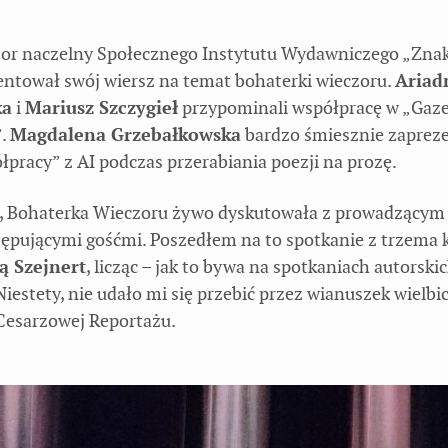
tor naczelny Społecznego Instytutu Wydawniczego „Zna
entował swój wiersz na temat bohaterki wieczoru.
Ariad
ka
i
Mariusz Szczygieł
przypominali współpracę w „Gaze
”.
Magdalena Grzebałkowska
bardzo śmiesznie zaprez
łpracy” z AI podczas przerabiania poezji na prozę.
, Bohaterka Wieczoru żywo dyskutowała z prowadzącym
tępującymi gośćmi. Poszedłem na to spotkanie z trzema 
ą Szejnert
, licząc – jak to bywa na spotkaniach autorski
Niestety, nie udało mi się przebić przez wianuszek wielbic
 Cesarzowej Reportażu.