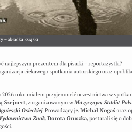
ry
– okładka książki
ć najlepszym prezentem dla pisarki – reportażystki?
rganizacja ciekawego spotkania autorskiego oraz opublik
a 2026 roku miałem przyjemność uczestnictwa w spotkan
ą Szejnert
, zorganizowanym w
Muzycznym Studiu Pols
gnieszki Osieckiej
. Prowadzący je,
Michał Nogaś
oraz o
ydawnictwa Znak
,
Dorota Gruszka
, postarali się o do
gości.