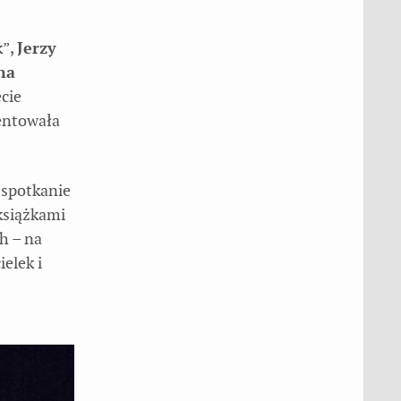
k”,
Jerzy
na
cie
entowała
 spotkanie
książkami
ch – na
ielek i