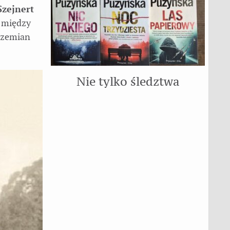
Szejnert
, między
przemian
Nie tylko śledztwa