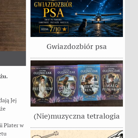
Gwiazdozbiór psa
żu.
ają Jej
 że
(Nie)muzyczna tetralogia
i Plater w
etu