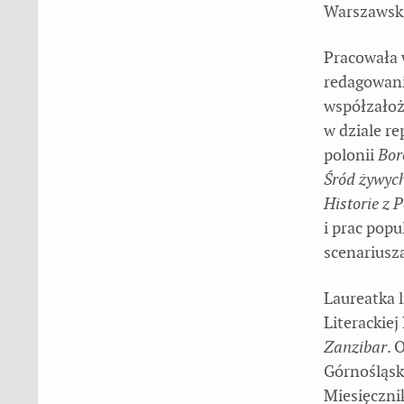
Warszawsk
Pracowała 
redagowani
współzałoż
w dziale r
polonii
Bor
Śród żywyc
Historie z P
i prac pop
scenariusz
Laureatka 
Literackie
Zanzibar
. 
Górnośląsk
Miesięcznik