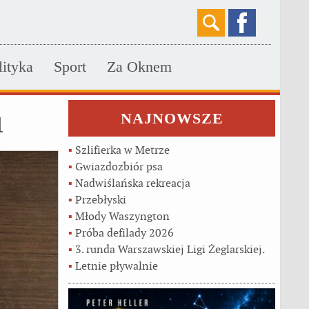
lityka
Sport
Za Oknem
u
NAJNOWSZE
▪
Szlifierka w Metrze
▪
Gwiazdozbiór psa
▪
Nadwiślańska rekreacja
▪
Przebłyski
▪
Młody Waszyngton
▪
Próba defilady 2026
▪
3. runda Warszawskiej Ligi Żeglarskiej.
▪
Letnie pływalnie