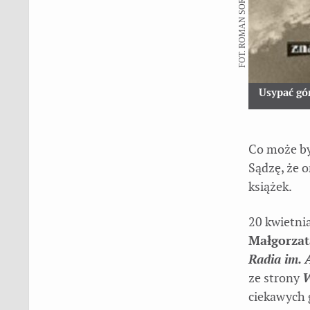
FOT. ROMAN SOROCZYŃSKI
Usypać gó
Co może by
Sądzę, że o
książek.
20 kwietni
Małgorzat
Radia im. A
ze strony
W
ciekawych 