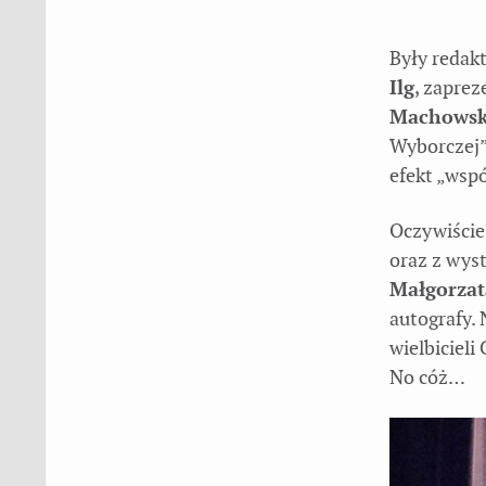
Były redak
Ilg
, zaprez
Machows
Wyborczej
efekt „wspó
Oczywiście
oraz z wys
Małgorzat
autografy. 
wielbicieli
No cóż…