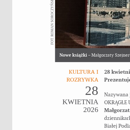
FOT. ROMAN SOROCZYŃSKI
Nowe książki
– Małgorzaty Szejner
KULTURA I
28 kwietn
ROZRYWKA
Prezentuj
28
Nazywana j
KWIETNIA
OKRĄGŁE Ur
2026
Małgorzat
dziennikar
Białej Pod