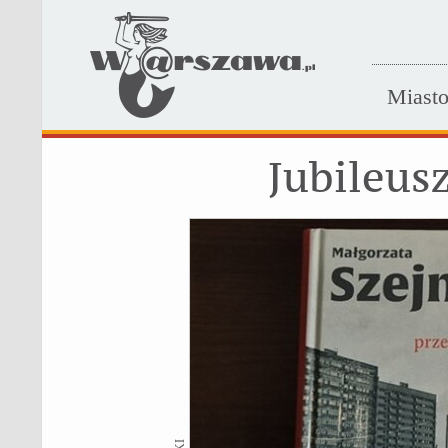
Miast
Jubileus