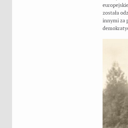
europejskie
została od
innymi za 
demokraty