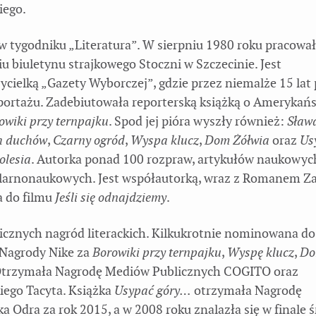
iego.
w tygodniku „Literatura”. W sierpniu 1980 roku pracował
u biuletynu strajkowego Stoczni w Szczecinie. Jest
ycielką „Gazety Wyborczej”, gdzie przez niemalże 15 lat
eportażu. Zadebiutowała reporterską książką o Amerykańs
owiki przy ternpajku
. Spod jej pióra wyszły również:
Sława
h duchów
,
Czarny ogród
,
Wyspa klucz
,
Dom Żółwia
oraz
Us
olesia
. Autorka ponad 100 rozpraw, artykułów naukowych
ularnonaukowych. Jest współautorką, wraz z Romanem Z
a do filmu
Jeśli się odnajdziemy
.
licznych nagród literackich. Kilkukrotnie nominowana do
j Nagrody Nike za
Borowiki przy ternpajku
,
Wyspę klucz
,
Do
Otrzymała Nagrodę Mediów Publicznych COGITO oraz
iego Tacyta. Książka
Usypać góry…
otrzymała Nagrodę
a Odra za rok 2015, a w 2008 roku znalazła się w finale