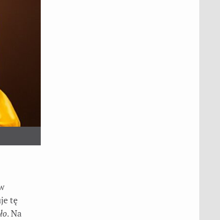
 w
je tę
ło
. Na