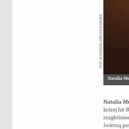
FOT. MATERIAŁ ORGANIZATORA
Natalia M
Natalia M
której hit
B
rozgłośniac
świetną pa