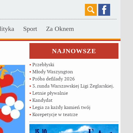
lityka
Sport
Za Oknem
NAJNOWSZE
▪
Przebłyski
▪
Młody Waszyngton
▪
Próba defilady 2026
▪
3. runda Warszawskiej Ligi Żeglarskiej.
▪
Letnie pływalnie
▪
Kandydat
▪
Legia za każdy kamień twój
▪
Korepetycje w teatrze