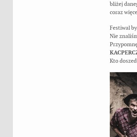
bliżej dan
coraz więce
Festiwal by
Nie znaliś
Przypomnę,
KACPERC
Kto doszed