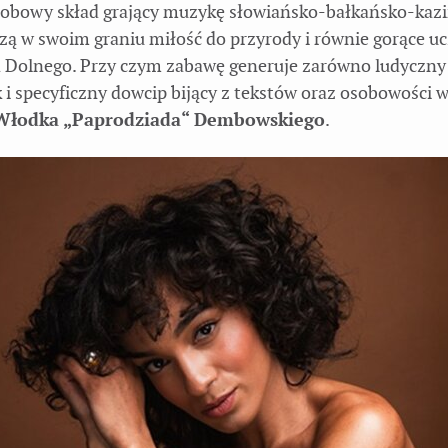
sobowy skład grający muzykę słowiańsko-bałkańsko-kazi
zą w swoim graniu miłość do przyrody i równie gorące uc
 Dolnego. Przy czym zabawę generuje zarówno ludyczny
k i specyficzny dowcip bijący z tekstów oraz osobowości w
Włodka „Paprodziada“ Dembowskiego
.