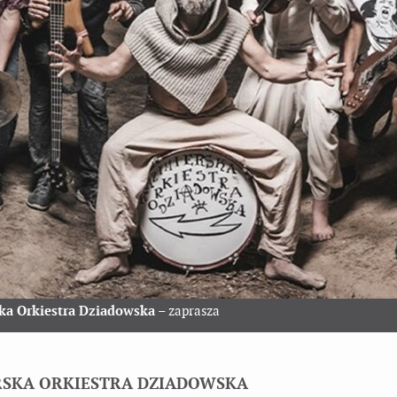
ka Orkiestra Dziadowska
– zaprasza
RSKA ORKIESTRA DZIADOWSKA