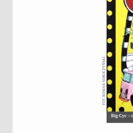
FOT. ROMAN SOROCZYŃSKI
Big Cyc
– o