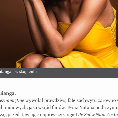
uianga
– w skupieniu
uianga
,
eznamiętnie
wywołał prawdziwą falę zachwytu zarówno
h radiowych, jak i wśród fanów. Teraz Natalia podtrzymu
ssę, przedstawiając najnowszy singiel
Ile Snów Nam Zosta