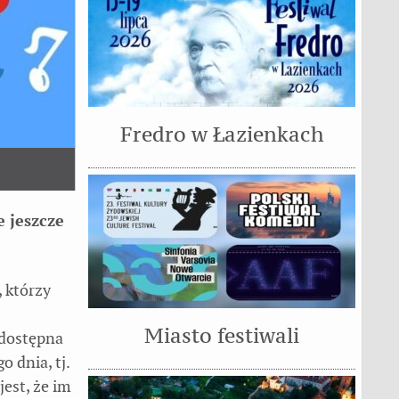
Fredro w Łazienkach
e jeszcze
 którzy
Miasto festiwali
– dostępna
o dnia, tj.
jest, że im