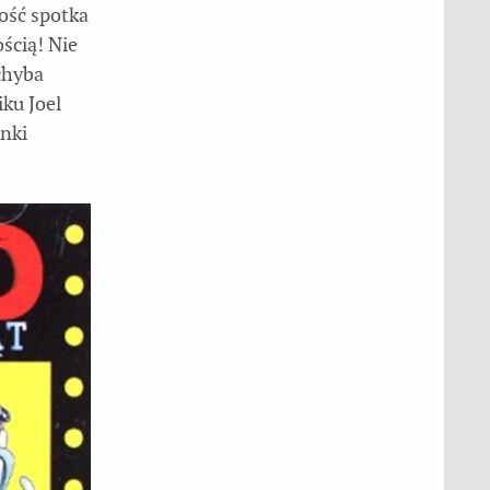
ość spotka
ścią! Nie
chyba
ku Joel
enki