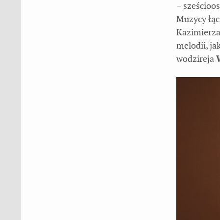
– sześcioo
Muzycy łąc
Kazimierza
melodii, ja
wodzireja