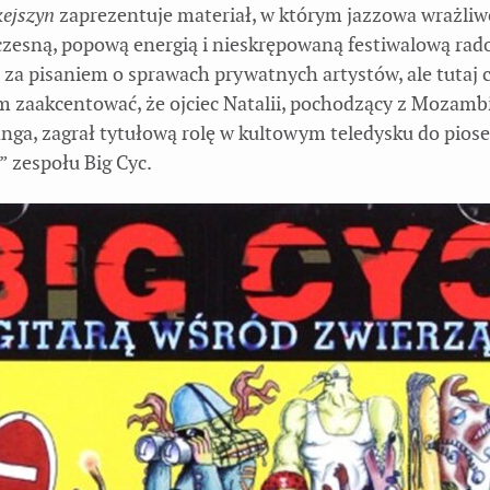
kejszyn
zaprezentuje materiał, w którym jazzowa wrażliw
czesną, popową energią i nieskrępowaną festiwalową rado
za pisaniem o sprawach prywatnych artystów, ale tutaj 
 zaakcentować, że ojciec Natalii, pochodzący z Mozambi
nga, zagrał tytułową rolę w kultowym teledysku do pios
zespołu Big Cyc.