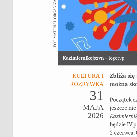
FOT. MATERIAŁ ORGANIZATORA
Kazimiernikejszyn
– logotyp
KULTURA I
Zbliża się
ROZRYWKA
można skor
31
Początek c
MAJA
jeszcze nie
2026
Kazimierni
będzie IV p
2 czerwca. 