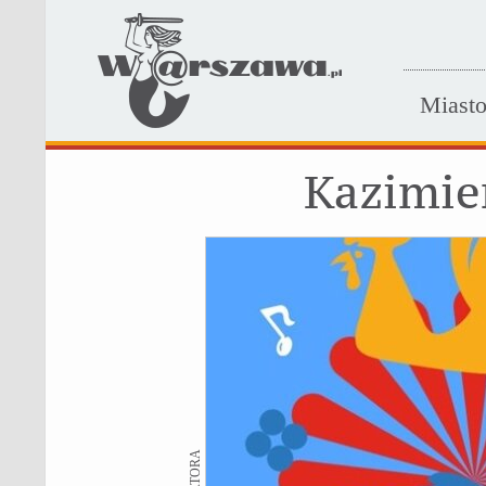
Miast
Kazimier