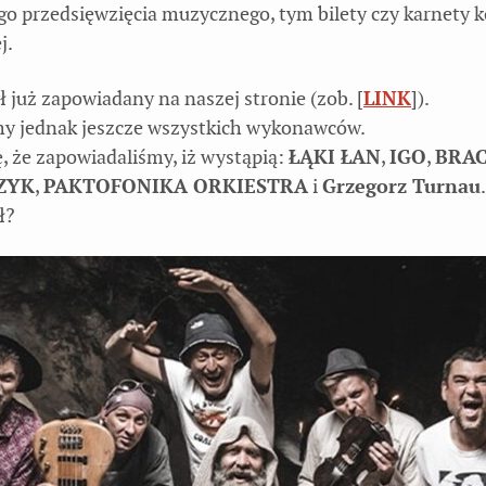
ego przedsięwzięcia muzycznego, tym bilety czy karnety k
j.
ł już zapowiadany na naszej stronie (zob. [
LINK
]).
my jednak jeszcze wszystkich wykonawców.
 że zapowiadaliśmy, iż wystąpią:
ŁĄKI ŁAN
,
IGO
,
BRAC
ZYK
,
PAKTOFONIKA ORKIESTRA
i
Grzegorz Turnau
.
ł?