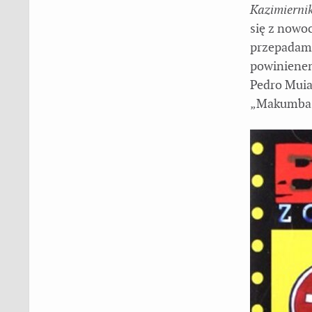
Kazimierni
się z nowo
przepadam 
powinienem
Pedro Muia
„Makumba” 