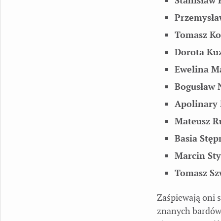
Stanisław 
Przemysła
Tomasz Ko
Dorota Kuz
Ewelina Ma
Bogusław 
Apolinary
Mateusz Ru
Basia Stęp
Marcin St
Tomasz Sz
Zaśpiewają oni 
znanych bardów 