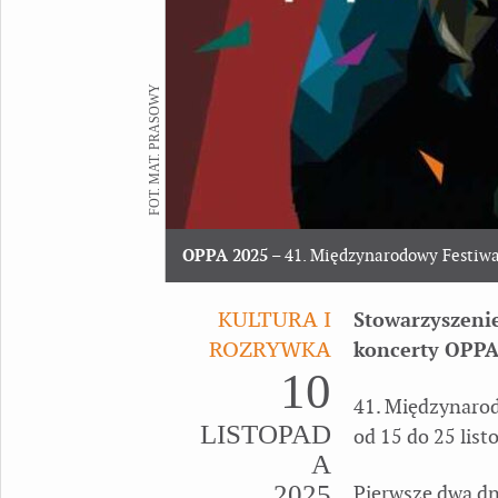
FOT. MAT. PRASOWY
OPPA 2025
– 41. Międzynarodowy Festiwa
KULTURA I
Stowarzyszenie
ROZRYWKA
koncerty OPPA
10
41. Międzynarod
LISTOPAD
od 15 do 25 list
A
2025
Pierwsze dwa d