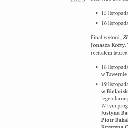
15 listopad
16 listopad
Finał wyłoni „
Zł
Jonasza Kofty
.
recitalem laure
18 listopad
w Tawernie 
19 listopa
w Bielańs
legendarneg
W tym prog
Justyna Ba
Piotr Baka
Krystyna 