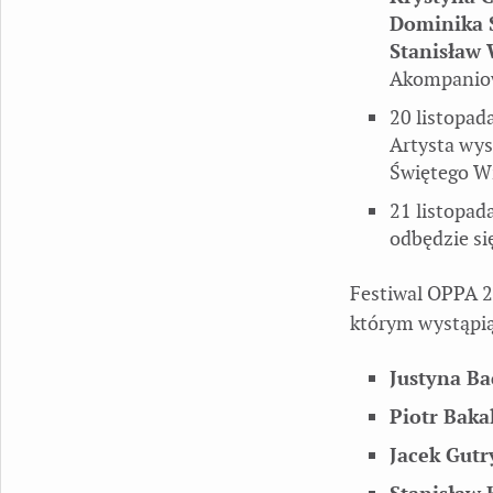
Dominika 
Stanisław 
Akompaniow
20 listopada
Artysta wys
Świętego W
21 listopad
odbędzie si
Festiwal OPPA 
którym wystąpi
Justyna Ba
Piotr Baka
Jacek Gutr