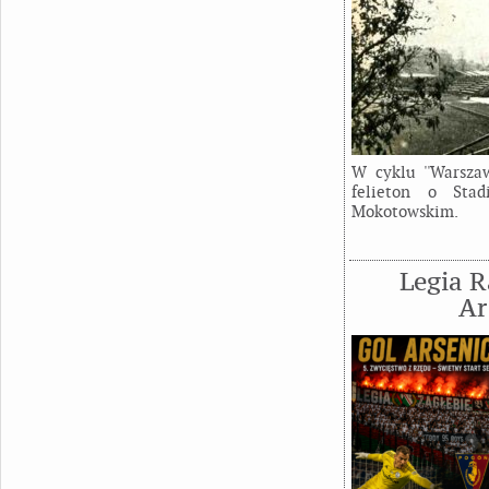
W cyklu ''Warszaw
felieton o Sta
Mokotowskim.
Legia R
Ar