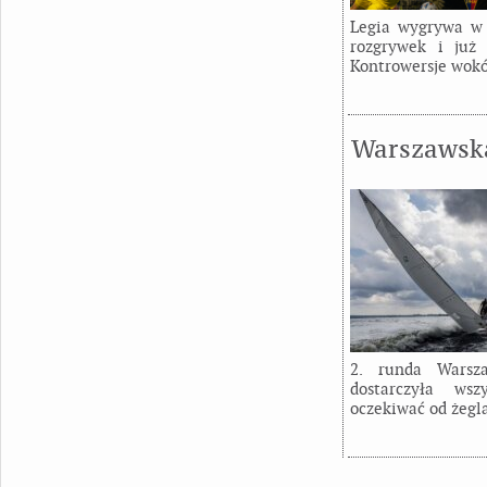
Legia wygrywa w 
rozgrywek i już
Kontrowersje wokó
Warszawska
2. runda Warsza
dostarczyła wsz
oczekiwać od żegl